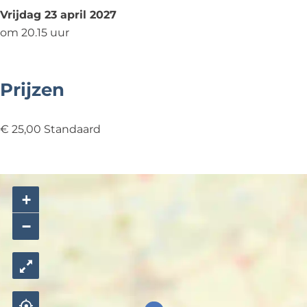
Vrijdag 23 april 2027
om 20.15 uur
Prijzen
€ 25,00 Standaard
+
−
L