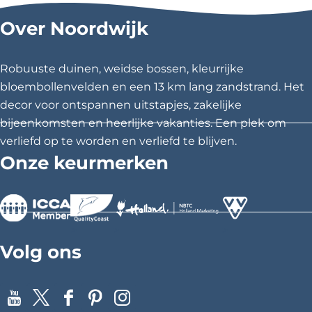
l
l
l
Over Noordwijk
d
d
d
e
e
e
z
z
z
Robuuste duinen, weidse bossen, kleurrijke
e
e
e
bloembollenvelden en een 13 km lang zandstrand. Het
p
p
p
decor voor ontspannen uitstapjes, zakelijke
a
a
a
bijeenkomsten en heerlijke vakanties. Een plek om
g
g
g
verliefd op te worden en verliefd te blijven.
i
i
i
Onze keurmerken
n
n
n
a
a
a
o
o
o
p
p
p
>
>
>
F
X
P
Volg ons
a
i
c
n
e
t
Y
X
F
P
I