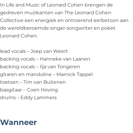
n
e
h
In Life and Music of Leonard Cohen brengen de
n
e
gedreven muzikanten van The Leonard Cohen
n
Collective een energiek en ontroerend eerbetoon aan
de wereldberoemde singer-songwriter en poëet
Leonard Cohen.
lead vocals – Joep van Weert
backing vocals – Hanneke van Laanen
backing vocals – Ilja van Tongeren
gitaren en mandoline – Marnick Tappel
toetsen – Tim van Buitenen
basgitaar – Coen Hoving
drums – Eddy Lammers
Wanneer