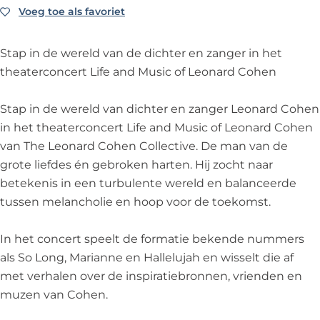
i
u
M
d
i
Voeg toe als favoriet
Voeg toe als favoriet
c
s
u
M
c
o
i
s
u
o
Stap in de wereld van de dichter en zanger in het
f
c
i
s
f
theaterconcert Life and Music of Leonard Cohen
L
o
c
i
L
e
f
o
c
e
Stap in de wereld van dichter en zanger Leonard Cohen
o
L
f
o
o
in het theaterconcert Life and Music of Leonard Cohen
n
e
L
f
n
van The Leonard Cohen Collective. De man van de
a
o
e
L
a
grote liefdes én gebroken harten. Hij zocht naar
r
n
o
e
r
betekenis in een turbulente wereld en balanceerde
d
a
n
o
d
tussen melancholie en hoop voor de toekomst.
C
r
a
n
C
o
d
r
a
o
In het concert speelt de formatie bekende nummers
h
C
d
r
h
als So Long, Marianne en Hallelujah en wisselt die af
e
o
C
d
e
met verhalen over de inspiratiebronnen, vrienden en
n
h
o
C
n
muzen van Cohen.
e
h
o