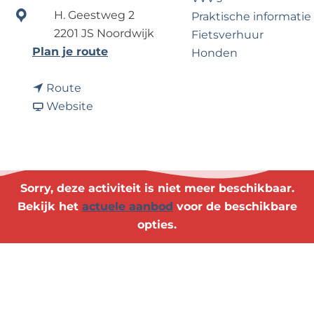
?
e
H. Geestweg 2
Praktische informatie
2201 JS Noordwijk
Fietsverhuur
n
Plan je route
Honden
a
n
a
Route
Voor partners
a
v
r
Website
Zakelijk Noordwijk
a
a
Z
Travel Trade
r
n
o
Z
Z
m
o
o
e
Sorry, deze activiteit is niet meer beschikbaar.
m
m
r
Bekijk het
actuele aanbod
voor de beschikbare
e
e
k
opties.
r
r
r
k
k
o
r
r
e
o
o
g
e
e
e