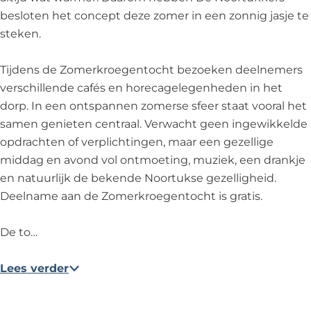
k
k
e
besloten het concept deze zomer in een zonnig jasje te
k
k
r
steken.
e
e
s
r
r
Tijdens de Zomerkroegentocht bezoeken deelnemers
s
s
verschillende cafés en horecagelegenheden in het
dorp. In een ontspannen zomerse sfeer staat vooral het
samen genieten centraal. Verwacht geen ingewikkelde
opdrachten of verplichtingen, maar een gezellige
middag en avond vol ontmoeting, muziek, een drankje
en natuurlijk de bekende Noortukse gezelligheid.
Deelname aan de Zomerkroegentocht is gratis.
De to…
Lees verder