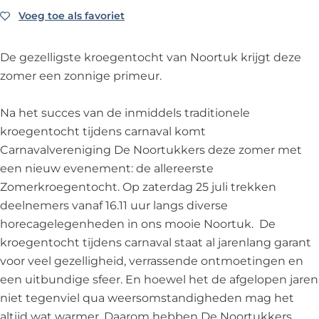
g
g
n
Voeg toe als favoriet
Voeg toe als favoriet
e
e
t
n
n
o
De gezelligste kroegentocht van Noortuk krijgt deze
t
t
c
zomer een zonnige primeur.
o
o
h
c
c
t
Na het succes van de inmiddels traditionele
h
h
d
kroegentocht tijdens carnaval komt
t
t
e
Carnavalvereniging De Noortukkers deze zomer met
d
d
r
een nieuw evenement: de allereerste
e
e
N
Zomerkroegentocht. Op zaterdag 25 juli trekken
r
r
o
deelnemers vanaf 16.11 uur langs diverse
N
N
o
horecagelegenheden in ons mooie Noortuk. De
o
o
r
kroegentocht tijdens carnaval staat al jarenlang garant
o
o
t
voor veel gezelligheid, verrassende ontmoetingen en
r
r
u
een uitbundige sfeer. En hoewel het de afgelopen jaren
t
t
k
niet tegenviel qua weersomstandigheden mag het
u
u
k
altijd wat warmer. Daarom hebben De Noortukkers