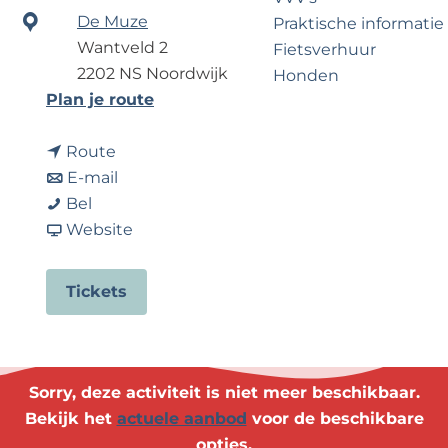
?
e
De Muze
Praktische informatie
Wantveld 2
Fietsverhuur
2202 NS Noordwijk
Honden
n
Plan je route
a
Voor partners
n
a
Route
Zakelijk Noordwijk
a
n
r
E-mail
Travel Trade
A
a
a
A
Bel
T
r
a
v
T
Website
r
A
r
a
r
i
T
A
n
i
Tickets
b
r
T
A
b
u
i
r
T
u
t
b
i
r
t
e
u
b
i
e
Sorry, deze activiteit is niet meer beschikbaar.
t
t
u
b
t
Bekijk het
actuele aanbod
voor de beschikbare
o
e
t
u
o
opties.