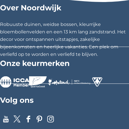
r
Over Noordwijk
Robuuste duinen, weidse bossen, kleurrijke
bloembollenvelden en een 13 km lang zandstrand. Het
decor voor ontspannen uitstapjes, zakelijke
bijeenkomsten en heerlijke vakanties. Een plek om
verliefd op te worden en verliefd te blijven.
Onze keurmerken
>
>
>
Volg ons
Y
X
F
P
I