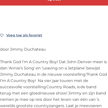
J
t
e
t
J
o
o
t
e
o
h
J
o
t
h
n
o
J
o
n
D
h
o
J
D
e
n
h
o
e
Voeg toe als favoriet
Voeg toe als favoriet
n
D
n
h
n
v
e
D
n
v
door Jimmy Duchateau
e
n
e
D
e
r
v
n
e
r
Thank God I’m A Country Boy! Dat John Denver meer is
e
v
n
dan ‘Annie’s Song’ en ‘Leaving on a Jetplane’ bewijst
r
e
v
Jimmy Duchateau in de nieuwe voorstelling Thank God
r
e
I’m A Country Boy! Na vier jaar touren met de
r
succesvolle voorstelling Country Roads, is de band
terug met een gloednieuwe show! Jimmy en zijn band
nemen je mee op reis door het leven van één van ‘s
werelds grootste countryzangers. Laat je meevoeren