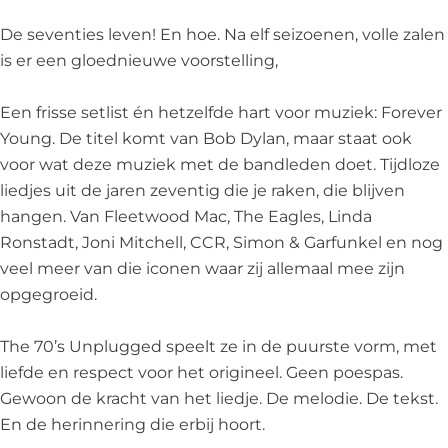
u
p
n
U
u
g
l
p
n
g
De seventies leven! En hoe. Na elf seizoenen, volle zalen
g
u
l
p
g
is er een gloednieuwe voorstelling,
e
g
u
l
e
d
g
g
u
d
Een frisse setlist én hetzelfde hart voor muziek: Forever
e
g
g
Young. De titel komt van Bob Dylan, maar staat ook
d
e
g
voor wat deze muziek met de bandleden doet. Tijdloze
d
e
liedjes uit de jaren zeventig die je raken, die blijven
d
hangen. Van Fleetwood Mac, The Eagles, Linda
Ronstadt, Joni Mitchell, CCR, Simon & Garfunkel en nog
veel meer van die iconen waar zij allemaal mee zijn
opgegroeid.
The 70’s Unplugged speelt ze in de puurste vorm, met
liefde en respect voor het origineel. Geen poespas.
Gewoon de kracht van het liedje. De melodie. De tekst.
En de herinnering die erbij hoort.