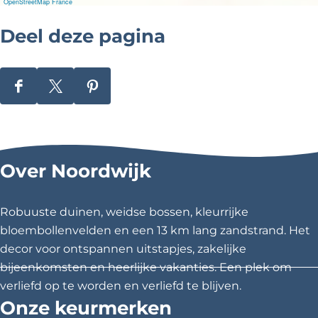
e
OpenStreetMap France
d
Deel deze pagina
D
D
D
e
e
e
e
e
e
l
l
l
Over Noordwijk
d
d
d
e
e
e
z
z
z
Robuuste duinen, weidse bossen, kleurrijke
e
e
e
bloembollenvelden en een 13 km lang zandstrand. Het
p
p
p
decor voor ontspannen uitstapjes, zakelijke
a
a
a
bijeenkomsten en heerlijke vakanties. Een plek om
g
g
g
verliefd op te worden en verliefd te blijven.
i
i
i
Onze keurmerken
n
n
n