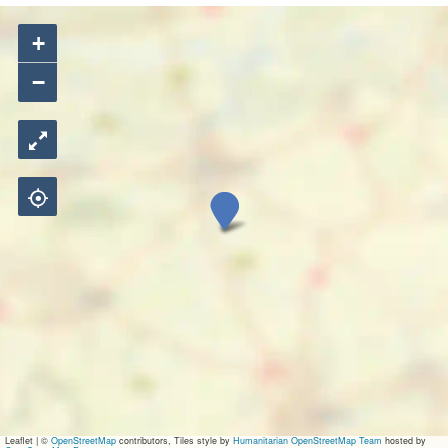
+
−
T
h
e
7
0
'
s
U
n
p
l
u
g
g
Leaflet
|
©
OpenStreetMap
contributors, Tiles style by
Humanitarian OpenStreetMap Team
hosted by