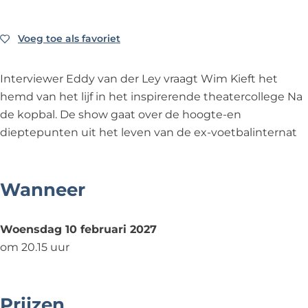
e
n
a
v
e
r
d
n
a
r
L
e
d
n
L
Voeg toe als favoriet
Voeg toe als favoriet
e
r
e
d
e
y
L
r
e
y
Interviewer Eddy van der Ley vraagt Wim Kieft het
&
e
L
r
&
hemd van het lijf in het inspirerende theatercollege Na
a
y
e
L
a
de kopbal. De show gaat over de hoogte-en
m
&
y
e
m
dieptepunten uit het leven van de ex-voetbalinternat
p
a
&
y
p
;
m
a
&
;
W
p
m
a
W
Wanneer
i
;
p
m
i
m
W
;
p
m
Woensdag 10 februari 2027
K
i
W
;
K
om 20.15 uur
i
m
i
W
i
e
K
m
i
e
f
i
K
m
f
Prijzen
t
e
i
K
t