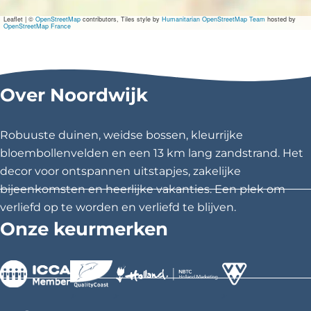
L
o
Leaflet
|
©
OpenStreetMap
contributors, Tiles style by
Humanitarian OpenStreetMap Team
hosted by
u
OpenStreetMap France
i
s
B
o
u
Over Noordwijk
w
m
e
Robuuste duinen, weidse bossen, kleurrijke
e
s
bloembollenvelden en een 13 km lang zandstrand. Het
t
decor voor ontspannen uitstapjes, zakelijke
e
r
bijeenkomsten en heerlijke vakanties. Een plek om
verliefd op te worden en verliefd te blijven.
Onze keurmerken
>
>
>