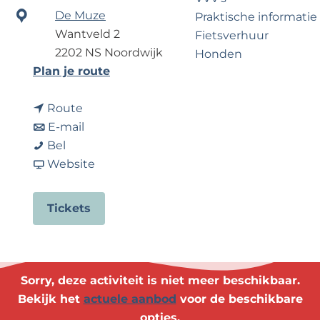
?
e
De Muze
Praktische informatie
Wantveld 2
Fietsverhuur
2202 NS Noordwijk
Honden
n
Plan je route
a
Voor partners
n
a
Route
Zakelijk Noordwijk
a
n
r
E-mail
Travel Trade
L
a
a
L
Bel
i
r
a
v
i
Website
e
L
r
a
e
f
i
L
n
f
Tickets
d
e
i
L
d
e
f
e
i
e
s
d
f
e
s
l
e
d
f
l
Sorry, deze activiteit is niet meer beschikbaar.
i
s
e
d
i
Bekijk het
actuele aanbod
voor de beschikbare
e
l
s
e
e
opties.