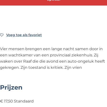
d
i
l
s
d
-
e
i
l
-
L
d
e
i
L
o
-
d
e
o
u
L
-
d
u
i
o
L
-
i
Voeg toe als favoriet
Voeg toe als favoriet
s
u
o
L
s
B
i
u
o
B
Vier mensen brengen een lange nacht samen door in
o
s
i
u
o
een wachtkamer van een provinciaal ziekenhuis. Zij
u
B
s
i
u
waken over Raaf die die avond een auto-ongeluk heeft
w
o
B
s
w
gekregen. Zijn toestand is kritiek. Zijn vrien
m
u
o
B
m
e
w
u
o
e
e
m
w
u
e
Prijzen
s
e
m
w
s
t
e
e
m
t
€ 17,50 Standaard
e
s
e
e
e