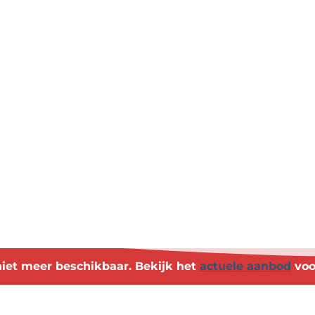
s niet meer beschikbaar. Bekijk het
actuele aanbod
voo