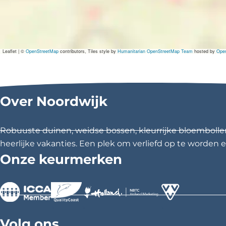
Leaflet
|
©
OpenStreetMap
contributors, Tiles style by
Humanitarian OpenStreetMap Team
hosted by
Ope
Over Noordwijk
Robuuste duinen, weidse bossen, kleurrijke bloembolle
heerlijke vakanties. Een plek om verliefd op te worden en
Onze keurmerken
>
>
>
Volg ons