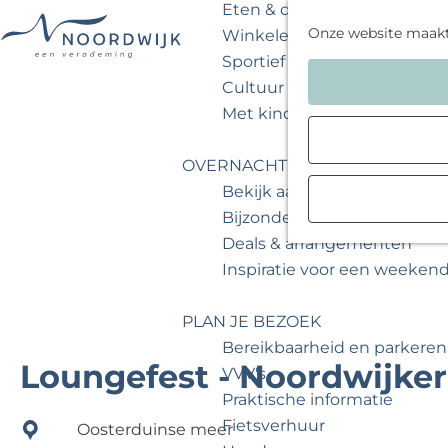
Eten & drinken
Onze website maak
Winkelen
Sportief & actief
G
Cultuur & musea
a
Met kinderen
n
a
OVERNACHTEN
a
Bekijk aanbod
r
Bijzonder overnachten
d
Deals & arrangementen
e
Inspiratie voor een weeken
h
o
PLAN JE BEZOEK
m
Bereikbaarheid en parkeren
e
Loungefest - Noordwijke
VVV's
p
Praktische informatie
a
Fietsverhuur
Oosterduinse meer
g