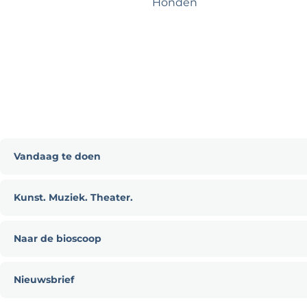
Honden
e
Vandaag te doen
V
Kunst. Muziek. Theater.
a
n
K
d
Naar de bioscoop
u
a
n
N
a
s
Nieuwsbrief
a
g
t
a
N
t