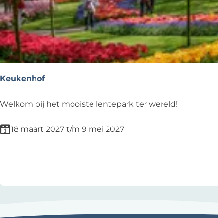
o
j
t
p
e
e
:
e
r
o
p
Keukenhof
:
K
Welkom bij het mooiste lentepark ter wereld!
e
u
18 maart 2027 t/m 9 mei 2027
k
e
Voeg toe als favoriet
Voeg toe als favoriet
n
h
o
f