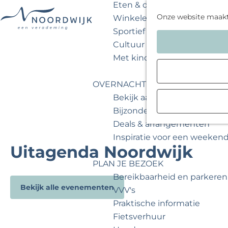
Eten & drinken
Onze website maak
Winkelen
Sportief & actief
G
Cultuur & musea
a
Met kinderen
n
a
OVERNACHTEN
a
Bekijk aanbod
r
Bijzonder overnachten
d
Deals & arrangementen
e
Inspiratie voor een weeken
h
Uitagenda Noordwijk
o
PLAN JE BEZOEK
m
Bereikbaarheid en parkeren
e
Bekijk alle evenementen
VVV's
p
Praktische informatie
a
Fietsverhuur
g