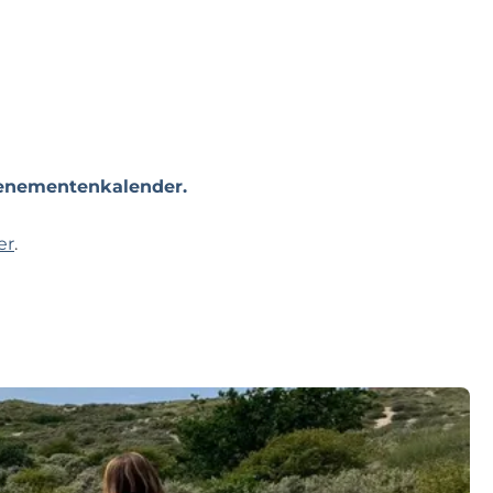
evenementenkalender.
er
.