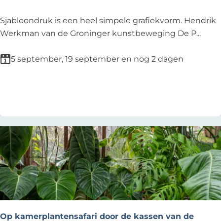
k
e
e
n
S
Sjabloondruk is een heel simpele grafiekvorm. Hendrik
r
b
j
Werkman van de Groninger kunstbeweging De P...
h
l
a
o
o
b
5 september, 19 september en nog 2 dagen
u
e
l
t
m
o
Voeg toe als favoriet
Voeg toe als favoriet
s
o
c
n
h
d
i
r
k
u
k
k
e
k
n
e
-
n
D
(
Op kamerplantensafari door de kassen van de