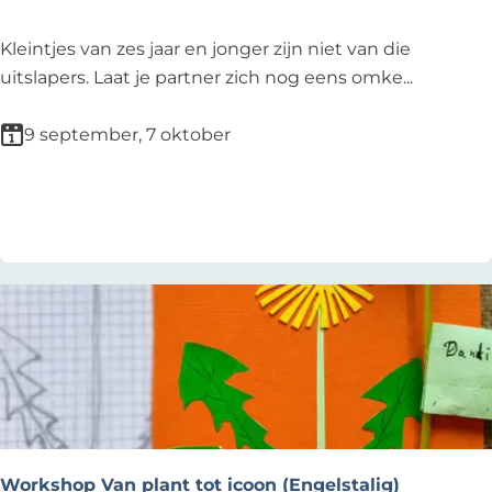
v
a
a
n
K
Kleintjes van zes jaar en jonger zijn niet van die
n
d
l
uitslapers. Laat je partner zich nog eens omke...
d
e
e
e
l
u
9 september, 7 oktober
H
i
t
o
n
e
Voeg toe als favoriet
Voeg toe als favoriet
r
g
r
t
d
u
a
s
n
s
Workshop Van plant tot icoon (Engelstalig)