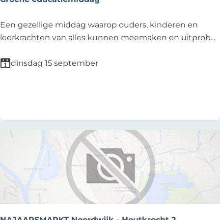
s
G
Een gezellige middag waarop ouders, kinderen en
r
leerkrachten van alles kunnen meemaken en uitprob...
o
e
dinsdag 15 september
n
e
Voeg toe als favoriet
Voeg toe als favoriet
e
d
u
c
a
t
i
e
m
i
NAJAARSMARKT Noordwijk - Houtkrocht 2