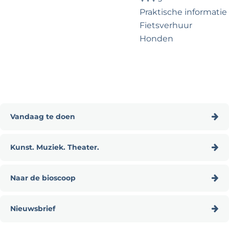
?
e
Praktische informatie
Fietsverhuur
Honden
Voor partners
Zakelijk Noordwijk
Travel Trade
Vandaag te doen
V
Kunst. Muziek. Theater.
a
n
K
d
Naar de bioscoop
u
a
n
N
a
s
Nieuwsbrief
a
g
t
a
N
t