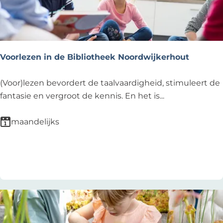
d
w
e
i
B
j
i
k
b
Voorlezen in de Bibliotheek Noordwijkerhout
l
i
V
(Voor)lezen bevordert de taalvaardigheid, stimuleert de
o
o
fantasie en vergroot de kennis. En het is...
t
o
h
r
maandelijks
e
l
e
e
Voeg toe als favoriet
Voeg toe als favoriet
k
z
D
e
e
n
Z
i
i
n
l