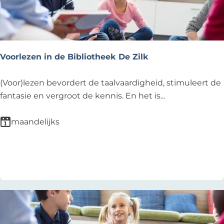
d
e
B
i
b
Voorlezen in de Bibliotheek De Zilk
l
i
V
(Voor)lezen bevordert de taalvaardigheid, stimuleert de
o
o
fantasie en vergroot de kennis. En het is...
t
o
h
r
maandelijks
e
l
e
e
Voeg toe als favoriet
Voeg toe als favoriet
k
z
N
e
o
n
o
i
r
n
d