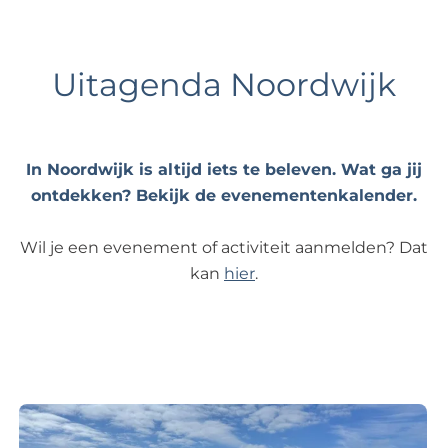
.
r
i
e
M
d
e
d
u
e
Uitagenda Noordwijk
u
o
z
b
w
e
i
i
s
n
e
o
b
k
In Noordwijk is altijd iets te beleven. Wat ga jij
s
r
.
ontdekken? Bekijk de evenementenkalender.
c
i
T
o
e
h
Wil je een evenement of activiteit aanmelden? Dat
o
f
e
kan
hier
.
p
a
t
e
r
.
N
a