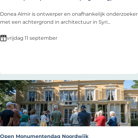
W
Donea Almir is ontwerper en onafhankelijk onderzoeker
o
met een achtergrond in architectuur in Syri...
r
k
vrijdag 11 september
s
h
Voeg toe als favoriet
Voeg toe als favoriet
o
p
V
a
n
p
l
a
n
t
Open Monumentendag Noordwijk