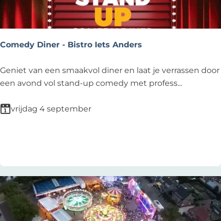
c
w
l
i
u
j
b
Comedy Diner - Bistro Iets Anders
k
s
e
e
C
Geniet van een smaakvol diner en laat je verrassen door
r
p
o
een avond vol stand-up comedy met profess...
h
t
m
o
e
e
vrijdag 4 september
u
m
d
t
b
y
Voeg toe als favoriet
Voeg toe als favoriet
e
D
r
i
n
e
r
-