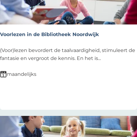
b
e
y
T
r
u
i
l
n
Voorlezen in de Bibliotheek Noordwijk
p
t
e
l
V
(Voor)lezen bevordert de taalvaardigheid, stimuleert de
r
a
o
fantasie en vergroot de kennis. En het is...
i
n
o
j
g
r
maandelijks
s
l
Z
e
Voeg toe als favoriet
Voeg toe als favoriet
e
z
e
e
n
i
n