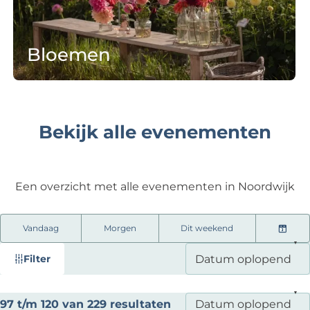
e
n
Bloemen
Bekijk alle evenementen
Een overzicht met alle evenementen in Noordwijk
W
W
S
Vandaag
Morgen
Dit weekend
K
a
a
o
i
t
n
r
Filter
e
n
t
z
s
e
e
o
S
97 t/m 120 van 229 resultaten
d