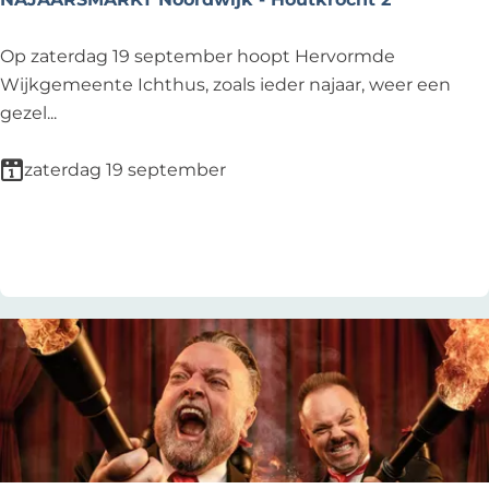
d
d
N
Op zaterdag 19 september hoopt Hervormde
a
A
Wijkgemeente Ichthus, zoals ieder najaar, weer een
g
J
gezel...
A
A
zaterdag 19 september
R
S
Voeg toe als favoriet
Voeg toe als favoriet
M
A
R
K
T
N
o
o
r