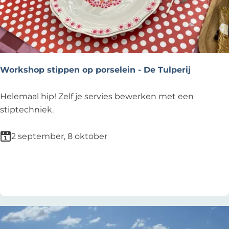
e
e
s
t
e
Workshop stippen op porselein - De Tulperij
n
e
W
Helemaal hip! Zelf je servies bewerken met een
n
o
stiptechniek.
k
r
e
k
2 september, 8 oktober
r
s
m
h
Voeg toe als favoriet
Voeg toe als favoriet
i
o
s
p
-
s
N
t
o
i