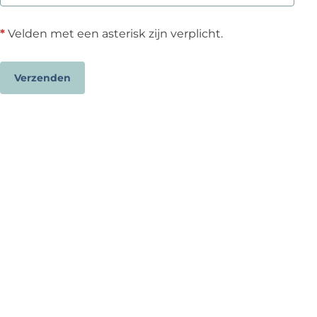
r
p
*
Velden met een asterisk zijn verplicht.
l
i
c
Verzenden
h
t