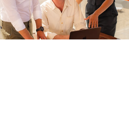
Hoe kunnen we je helpen?
Neem contact met ons op en we bekijken samen
hoe we je verder kunnen ondersteunen bij jouw
zakelijke bijeenkomst of event in Noordwijk. Of het
nu gaat om een kleinschalige vergadering of een
groots evenement, wij staan klaar om je te helpen
bij het realiseren van een succesvolle en
onvergetelijke ervaring.