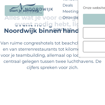
Deals
Onze website
Start je aanvraag
Meeting Guide
Alles wat je voor een geslaagd
G
Onze diensten
event nodig hebt, ligt in
a
n
Noordwijk binnen handbereik.
CONTACT
a
a
Van ruime congreshotels tot beachclubs aan zee,
r
en van sterrenrestaurants tot kilometers strand
d
voor je teambuilding, allemaal op loopafstand en
e
centraal gelegen tussen twee luchthavens. De
h
cijfers spreken voor zich.
o
m
e
p
a
g