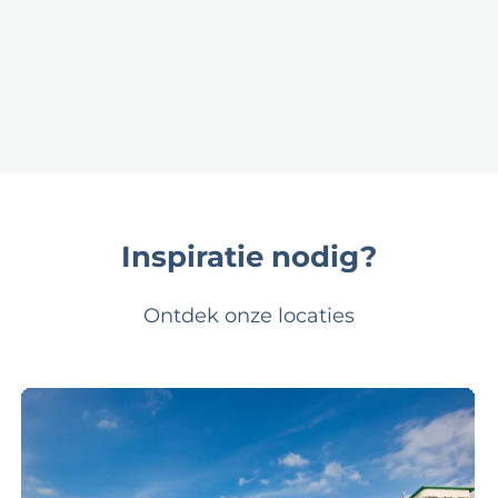
Inspiratie nodig?
Ontdek onze locaties
G
r
a
n