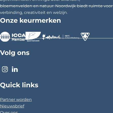
bloemenvelden en natuur. Noordwijk biedt ruimte voor
verbinding, creativiteit en welzijn.
Onze keurmerken
>
>
>
Volg ons
I
L
n
i
Quick links
s
n
t
k
a
e
Partner worden
g
d
Nieuwsbrief
r
I
Over ons