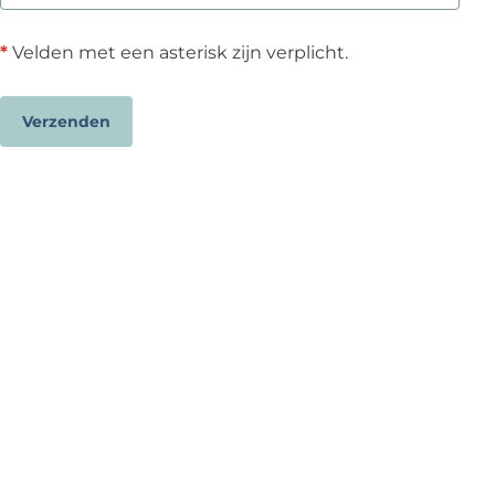
r
p
*
Velden met een asterisk zijn verplicht.
l
i
c
Verzenden
h
t