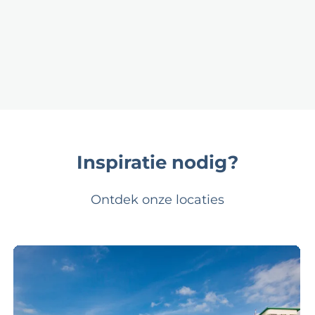
Inspiratie nodig?
Ontdek onze locaties
G
r
a
n