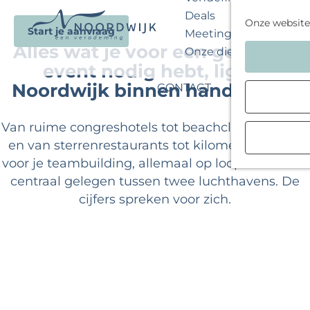
Deals
Onze website
Start je aanvraag
Meeting Guide
Alles wat je voor een geslaagd
G
Onze diensten
event nodig hebt, ligt in
a
n
Noordwijk binnen handbereik.
CONTACT
a
a
Van ruime congreshotels tot beachclubs aan zee,
r
en van sterrenrestaurants tot kilometers strand
d
voor je teambuilding, allemaal op loopafstand en
e
centraal gelegen tussen twee luchthavens. De
h
cijfers spreken voor zich.
o
m
e
p
a
g