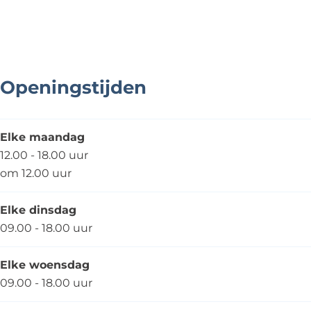
e
l
a
u
e
i
h
a
W
l
a
a
o
i
r
e
W
l
r
n
o
a
e
W
&
n
r
a
e
C
&
Openingstijden
r
a
a
C
r
s
a
u
s
Elke maandag
a
u
12.00 - 18.00 uur
l
a
om 12.00 uur
W
l
e
W
Elke dinsdag
a
e
09.00 - 18.00 uur
r
a
r
Elke woensdag
09.00 - 18.00 uur