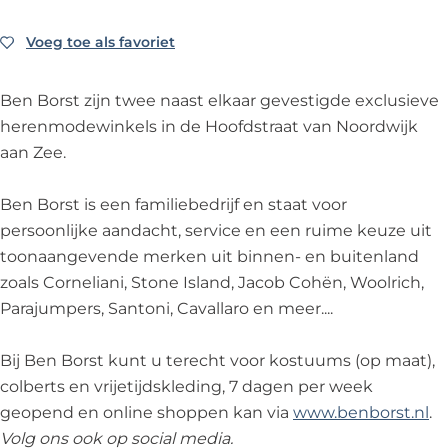
’
e
M
t
’
B
m
s
n
e
M
s
Voeg toe als favoriet
Voeg toe als favoriet
e
B
F
’
n
e
F
n
e
a
s
’
n
a
B
n
Ben Borst zijn twee naast elkaar gevestigde exclusieve
s
F
s
’
s
o
B
herenmodewinkels in de Hoofdstraat van Noordwijk
h
a
F
s
h
r
o
aan Zee.
i
s
a
F
i
s
r
o
h
s
a
o
t
s
Ben Borst is een familiebedrijf en staat voor
n
i
h
s
n
M
t
persoonlijke aandacht, service en een ruime keuze uit
&
o
i
h
&
e
M
toonaangevende merken uit binnen- en buitenland
C
n
o
i
C
n
e
zoals Corneliani, Stone Island, Jacob Cohën, Woolrich,
a
&
n
o
a
’
n
Parajumpers, Santoni, Cavallaro en meer....
s
C
&
n
s
s
’
u
a
C
&
u
F
s
Bij Ben Borst kunt u terecht voor kostuums (op maat),
a
s
a
C
a
a
F
colberts en vrijetijdskleding, 7 dagen per week
l
u
s
a
l
s
a
geopend en online shoppen kan via
www.benborst.nl
.
W
a
u
s
W
h
s
Volg ons ook op social media.