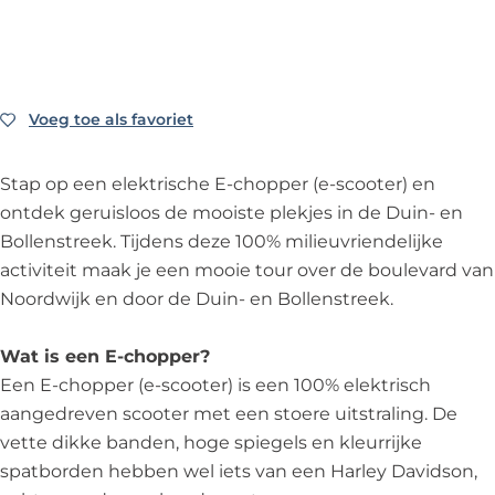
r
p
p
o
r
g
o
o
d
b
V
e
p
p
V
r
o
p
i
e
e
r
e
p
e
a
k
p
n
E
r
V
r
e
r
m
E
e
E
-
h
e
V
r
h
Voeg toe als favoriet
Voeg toe als favoriet
E
-
r
-
c
u
r
e
V
u
-
c
V
c
h
u
h
r
e
u
c
h
e
h
o
Stap op een elektrische E-chopper (e-scooter) en
r
u
h
r
r
h
o
r
o
p
ontdek geruisloos de mooiste plekjes in de Duin- en
N
u
u
h
N
o
p
h
p
p
Bollenstreek. Tijdens deze 100% milieuvriendelijke
o
r
u
u
o
p
p
u
p
e
activiteit maak je een mooie tour over de boulevard van
o
N
r
u
o
p
e
u
e
r
Noordwijk en door de Duin- en Bollenstreek.
r
o
N
r
r
e
r
r
r
V
d
o
o
N
d
r
V
N
V
e
Wat is een E-chopper?
w
r
o
o
w
V
e
o
e
r
Een E-chopper (e-scooter) is een 100% elektrisch
i
d
r
o
i
e
r
o
r
h
aangedreven scooter met een stoere uitstraling. De
j
w
d
r
j
r
h
r
h
u
vette dikke banden, hoge spiegels en kleurrijke
k
i
w
d
k
h
u
d
u
u
spatborden hebben wel iets van een Harley Davidson,
-
j
i
w
-