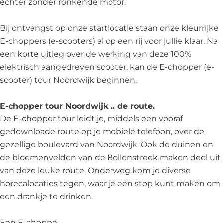
u
u
w
u
r
echter zonder ronkende motor.
S
k
j
i
S
u
r
i
r
N
P
-
k
j
P
r
N
j
N
o
Bij ontvangst op onze startlocatie staan onze kleurrijke
E
S
-
k
E
N
o
k
o
o
E-choppers (e-scooters) al op een rij voor jullie klaar. Na
V
P
S
-
V
o
o
-
o
r
een korte uitleg over de werking van deze 100%
/
E
P
S
/
o
r
S
r
d
elektrisch aangedreven scooter, kan de E-chopper (e-
N
V
E
P
N
r
d
P
d
w
scooter) tour Noordwijk beginnen.
o
/
V
E
o
d
w
E
w
i
o
N
/
V
o
w
i
V
i
j
E-chopper tour Noordwijk .. de route.
r
o
N
/
r
i
j
/
j
k
De E-chopper tour leidt je, middels een vooraf
d
o
o
N
d
j
k
N
k
-
gedownloade route op je mobiele telefoon, over de
w
r
o
o
w
k
-
o
-
S
gezellige boulevard van Noordwijk. Ook de duinen en
i
d
r
o
i
-
S
o
S
P
de bloemenvelden van de Bollenstreek maken deel uit
j
w
d
r
j
S
P
r
P
E
van deze leuke route. Onderweg kom je diverse
k
i
w
d
k
P
E
d
E
V
horecalocaties tegen, waar je een stop kunt maken om
-
j
i
w
-
E
V
w
V
/
een drankje te drinken.
E
k
j
i
E
V
/
i
/
N
v
-
k
j
v
/
N
j
N
o
Een E-choppe…