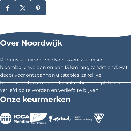
D
D
D
e
e
e
e
e
e
l
l
l
Over Noordwijk
d
d
d
e
e
e
z
z
z
Robuuste duinen, weidse bossen, kleurrijke
e
e
e
bloembollenvelden en een 13 km lang zandstrand. Het
p
p
p
decor voor ontspannen uitstapjes, zakelijke
a
a
a
bijeenkomsten en heerlijke vakanties. Een plek om
g
g
g
verliefd op te worden en verliefd te blijven.
i
i
i
Onze keurmerken
n
n
n
a
a
a
o
o
o
p
p
p
>
>
>