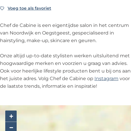
e
i
b
a
e
m
n
i
b
Voeg toe als favoriet
Voeg toe als favoriet
C
e
n
i
h
e
n
e
Chef de Cabine is een eigentijdse salon in het centrum
e
f
van Noordwijk en Oegstgeest, gespecialiseerd in
d
hairstyling, make-up, skincare en geuren.
e
c
Onze altijd up-to-date stylisten werken uitsluitend met
a
hoogwaardige merken en voorzien u graag van advies.
b
Ook voor heerlijke lifestyle producten bent u bij ons aan
i
het juiste adres. Volg Chef de Cabine op
Instagram
voor
n
de laatste trends, informatie en inspiratie!
e
+
−