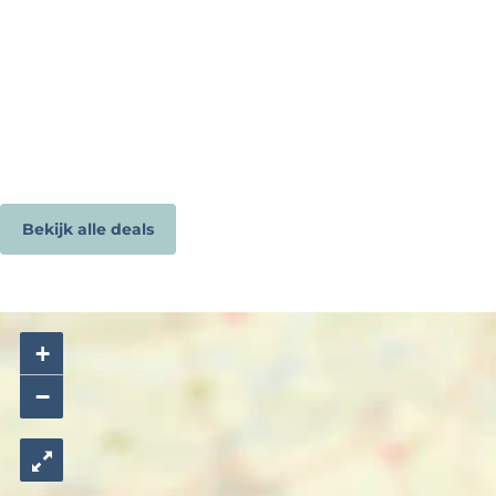
Bekijk alle deals
+
−