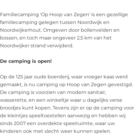
o
H
p
O
o
p
o
H
p
p
Familiecamping 'Op Hoop van Zegen' is een gezellige
v
o
o
H
v
familiecamping gelegen tussen Noordwijk en
a
p
o
o
a
Noordwijkerhout. Omgeven door bollenvelden en
n
v
p
o
n
bossen, en toch maar ongeveer 2,5 km van het
Z
a
v
p
Z
Noordwijker strand verwijderd.
e
n
a
v
e
g
Z
n
a
g
De camping is open!
e
e
Z
n
e
n
g
e
Z
n
Op de 125 jaar oude boerderij, waar vroeger kaas werd
e
g
e
gemaakt, is nu camping op Hoop van Zegen gevestigd.
n
e
g
De camping is voorzien van modern sanitair,
n
e
wasserette, en een winkeltje waar u dagelijks verse
n
broodjes kunt kopen. Tevens zijn er op de camping voor
de kleintjes speeltoestellen aanwezig en hebben wij
sinds 2007 een overdekte speelruimte, waar uw
kinderen ook met slecht weer kunnen spelen.