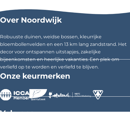
e
e
e
l
l
l
Over Noordwijk
d
d
d
e
e
e
z
z
z
Robuuste duinen, weidse bossen, kleurrijke
e
e
e
bloembollenvelden en een 13 km lang zandstrand. Het
p
p
p
decor voor ontspannen uitstapjes, zakelijke
a
a
a
bijeenkomsten en heerlijke vakanties. Een plek om
g
g
g
verliefd op te worden en verliefd te blijven.
i
i
i
Onze keurmerken
n
n
n
a
a
a
o
o
o
p
p
p
>
>
>
F
X
P
Volg ons
a
i
c
n