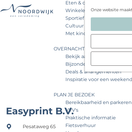
Eten & drinken
Onze website maak
Winkelen
Sportief & actief
G
Cultuur & musea
a
Met kinderen
n
a
OVERNACHTEN
a
Bekijk aanbod
r
Bijzonder overnachten
d
Deals & arrangementen
e
Inspiratie voor een weeken
h
o
PLAN JE BEZOEK
m
Bereikbaarheid en parkeren
e
Easyprint B.V.
VVV's
p
Praktische informatie
a
Fietsverhuur
Pesataweg 65
g