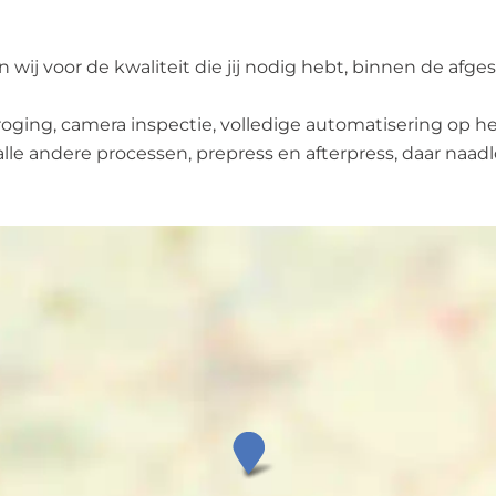
n wij voor de kwaliteit die jij nodig hebt, binnen de afges
droging, camera inspectie, volledige automatisering op
le andere processen, prepress en afterpress, daar naadl
E
a
s