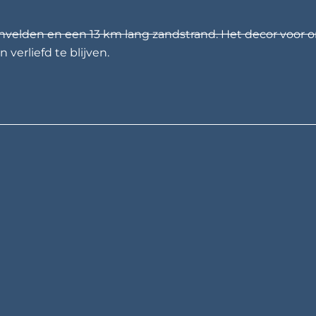
nvelden en een 13 km lang zandstrand. Het decor voor o
 verliefd te blijven.