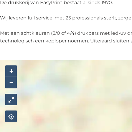
.
.
B
t
.
De drukkerij van EasyPrint bestaat al sinds 1970.
V
.
B
.
V
.
Wij leveren full service; met 25 professionals sterk, zorge
.
V
.
Met een achtkleuren (8/0 of 4/4) drukpers met led-uv 
technologisch een koploper noemen. Uiteraard sluiten al
+
−