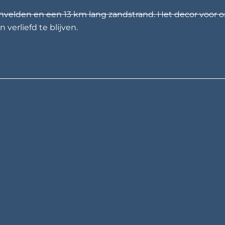
nvelden en een 13 km lang zandstrand. Het decor voor o
 verliefd te blijven.