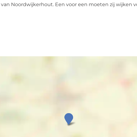
 van Noordwijkerhout. Een voor een moeten zij wijken v
P
u
i
j
c