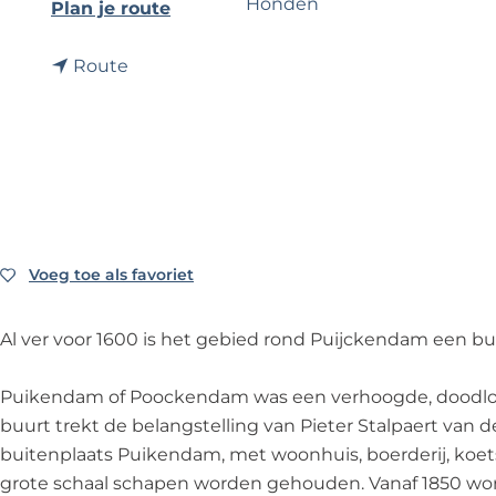
Honden
n
Plan je route
e
a
n
a
Route
a
r
a
P
r
u
P
i
u
j
i
c
j
k
Voeg toe als favoriet
Voeg toe als favoriet
c
e
k
n
Al ver voor 1600 is het gebied rond Puijckendam een bu
e
d
n
a
Puikendam of Poockendam was een verhoogde, doodlopen
d
m
buurt trekt de belangstelling van Pieter Stalpaert van d
a
buitenplaats Puikendam, met woonhuis, boerderij, koe
m
grote schaal schapen worden gehouden. Vanaf 1850 word