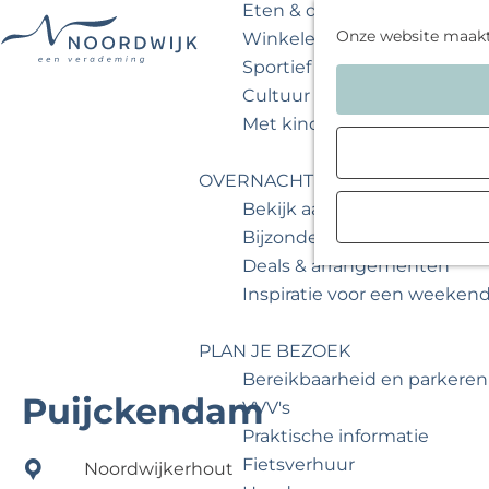
Eten & drinken
Onze website maak
Winkelen
Sportief & actief
G
Cultuur & musea
a
Met kinderen
n
a
OVERNACHTEN
a
Bekijk aanbod
r
Bijzonder overnachten
d
Deals & arrangementen
e
Inspiratie voor een weeken
h
o
PLAN JE BEZOEK
m
Bereikbaarheid en parkeren
e
Puijckendam
VVV's
p
Praktische informatie
a
Fietsverhuur
Noordwijkerhout
g