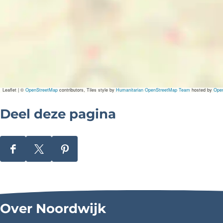
Leaflet
|
©
OpenStreetMap
contributors, Tiles style by
Humanitarian OpenStreetMap Team
hosted by
Ope
Deel deze pagina
D
D
D
e
e
e
e
e
e
l
l
l
Over Noordwijk
d
d
d
e
e
e