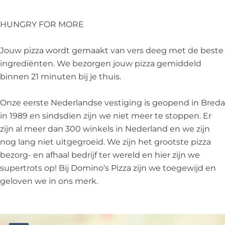
z
i
P
s
z
a
z
i
P
a
HUNGRY FOR MORE
N
z
z
i
N
o
a
z
z
o
Jouw pizza wordt gemaakt van vers deeg met de beste
o
N
a
z
o
ingrediënten. We bezorgen jouw pizza gemiddeld
r
o
N
a
r
binnen 21 minuten bij je thuis.
d
o
o
N
d
w
r
o
o
w
Onze eerste Nederlandse vestiging is geopend in Breda
i
d
r
o
i
in 1989 en sindsdien zijn we niet meer te stoppen. Er
j
w
d
r
j
zijn al meer dan 300 winkels in Nederland en we zijn
k
i
w
d
k
nog lang niet uitgegroeid. We zijn het grootste pizza
j
i
w
bezorg- en afhaal bedrijf ter wereld en hier zijn we
k
j
i
supertrots op! Bij Domino’s Pizza zijn we toegewijd en
k
j
geloven we in ons merk.
k