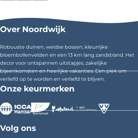
e
e
e
e
e
e
l
l
l
Over Noordwijk
d
d
d
e
e
e
z
z
z
Robuuste duinen, weidse bossen, kleurrijke
e
e
e
bloembollenvelden en een 13 km lang zandstrand. Het
p
p
p
decor voor ontspannen uitstapjes, zakelijke
a
a
a
bijeenkomsten en heerlijke vakanties. Een plek om
g
g
g
verliefd op te worden en verliefd te blijven.
i
i
i
Onze keurmerken
n
n
n
a
a
a
o
o
o
p
p
p
>
>
>
F
X
P
Volg ons
a
i