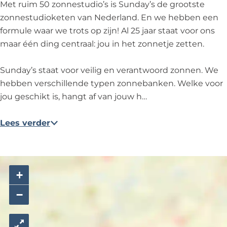
d
o
o
N
d
Met ruim 50 zonnestudio’s is Sunday’s de grootste
w
r
o
o
w
zonnestudioketen van Nederland. En we hebben een
i
d
r
o
i
formule waar we trots op zijn! Al 25 jaar staat voor ons
j
w
d
r
j
maar één ding centraal: jou in het zonnetje zetten.
k
i
w
d
k
j
i
w
Sunday’s staat voor veilig en verantwoord zonnen. We
k
j
i
hebben verschillende typen zonnebanken. Welke voor
k
j
jou geschikt is, hangt af van jouw h…
k
Lees verder
+
−