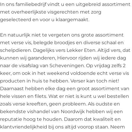
s
o
In ons familiebedrijf vindt u een uitgebreid assortiment
e
met overheerlijkste visgerechten met zorg
k
geselecteerd en voor u klaargemaakt.
'
s
En natuurlijk niet te vergeten ons grote assortiment
V
met verse vis, belegde broodjes en diverse schaal en
i
schelpdieren. Dagelijks vers Lekker Eten. Altijd vers, dat
s
kunnen wij garanderen, Hiervoor rijden wij iedere dag
naar de visafslag van Scheveningen. Op vrijdag zelfs 2
keer, om ook in het weekend voldoende echt verse vis
producten in huis te hebben. Verser kan toch niet!
Daarnaast hebben elke dag een groot assortiment van
hele vissen en filets. Wat er niet is kunt u wel bestellen
zoals verse kreeften, geen probleem. Als oudste en
bekendste vishandel van Noordwijk hebben wij een
reputatie hoog te houden. Daarom dat kwaliteit en
klantvriendelijkheid bij ons altijd voorop staan. Neem