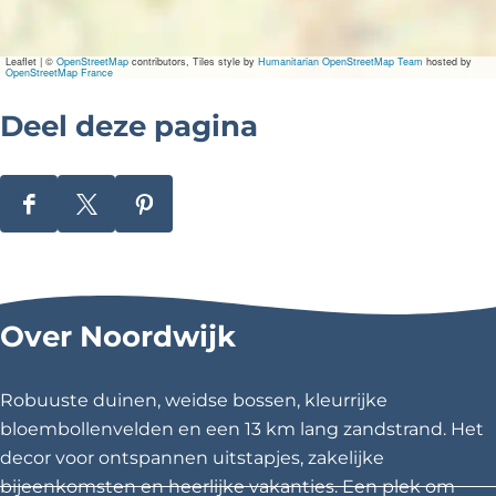
Leaflet
|
©
OpenStreetMap
contributors, Tiles style by
Humanitarian OpenStreetMap Team
hosted by
OpenStreetMap France
Deel deze pagina
D
D
D
e
e
e
e
e
e
l
l
l
Over Noordwijk
d
d
d
e
e
e
z
z
z
Robuuste duinen, weidse bossen, kleurrijke
e
e
e
bloembollenvelden en een 13 km lang zandstrand. Het
p
p
p
decor voor ontspannen uitstapjes, zakelijke
a
a
a
bijeenkomsten en heerlijke vakanties. Een plek om