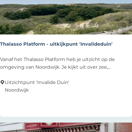
e
n
t
S
t
o
Thalasso Platform - uitkijkpunt 'Invalideduin'
r
e
T
Vanaf het Thalasso Platform heb je uitzicht op de
h
omgeving van Noordwijk. Je kijkt uit over zee,...
a
l
Uitzichtpunt 'Invalide Duin'
a
Noordwijk
s
Voeg toe als favoriet
Voeg toe als favoriet
s
o
P
l