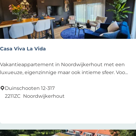
e
t
r
k
e
o
j
e
p
e
r
:
o
p
Casa Viva La Vida
:
C
Vakantieappartement in Noordwijkerhout met een
a
luxueuze, eigenzinnige maar ook intieme sfeer. Voo...
s
a
Duinschooten 12-317
V
2211ZC
Noordwijkerhout
i
Voeg toe als favoriet
Voeg toe als favoriet
v
a
L
a