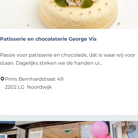
s
e
t
B
l
a
u
Patisserie en chocolaterie George Vis
w
e
P
Passie voor patisserie en chocolade, dát is waar wij voor
G
a
staan. Dagelijks steken we de handen ui...
a
t
n
i
Prins Bernhardstraat 49
s
s
2202 LG
Noordwijk
s
Voeg toe als favoriet
Voeg toe als favoriet
e
r
i
e
e