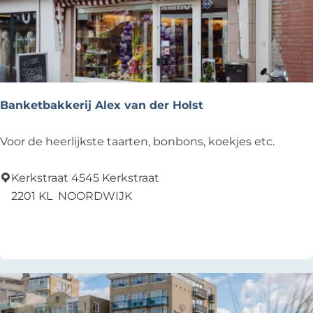
a
t
f
o
r
m
Banketbakkerij Alex van der Holst
-
u
B
Voor de heerlijkste taarten, bonbons, koekjes etc.
i
a
t
n
Kerkstraat 4545 Kerkstraat
k
k
2201 KL
NOORDWIJK
i
e
Voeg toe als favoriet
Voeg toe als favoriet
j
t
k
b
p
a
u
k
n
k