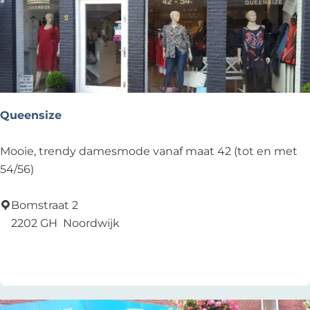
c
d
a
w
n
i
M
j
i
k
n
E
i
Queensize
v
g
e
o
Q
Mooie, trendy damesmode vanaf maat 42 (tot en met
n
l
u
54/56)
t
f
e
s
e
Bomstraat 2
n
2202 GH
Noordwijk
s
Voeg toe als favoriet
Voeg toe als favoriet
i
z
e