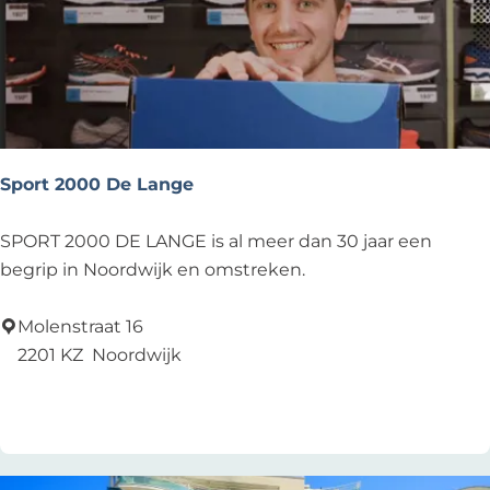
r
s
S
p
o
r
t
Sport 2000 De Lange
S
SPORT 2000 DE LANGE is al meer dan 30 jaar een
p
begrip in Noordwijk en omstreken.
o
r
Molenstraat 16
t
2201 KZ
Noordwijk
2
Voeg toe als favoriet
Voeg toe als favoriet
0
0
0