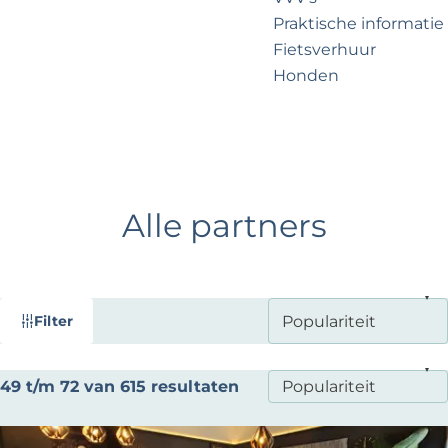
?
e
Praktische informatie
Fietsverhuur
Honden
Voor partners
Zakelijk Noordwijk
Travel Trade
Alle partners
W
S
Filter
a
o
t
r
S
49 t/m 72 van 615 resultaten
t
z
o
e
o
r
e