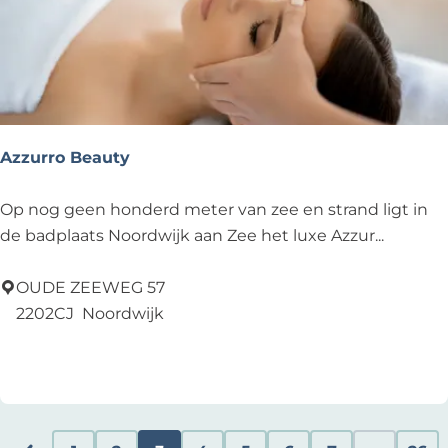
n
e
n
k
o
f
Azzurro Beauty
f
e
A
Op nog geen honderd meter van zee en strand ligt in
r
z
de badplaats Noordwijk aan Zee het luxe Azzur...
s
z
u
OUDE ZEEWEG 57
r
2202CJ
Noordwijk
r
Voeg toe als favoriet
Voeg toe als favoriet
o
B
e
a