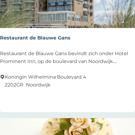
t
e
'
r
I
i
n
j
v
A
Restaurant de Blauwe Gans
a
l
l
e
R
Restaurant de Blauwe Gans bevindt zich onder Hotel
i
x
e
Prominent Inn, op de boulevard van Noordwijk....
d
v
s
e
a
t
Koningin Wilhelmina Boulevard 4
d
n
a
2202GR
Noordwijk
u
d
u
Voeg toe als favoriet
Voeg toe als favoriet
i
e
r
n
r
a
'
H
n
o
t
l
d