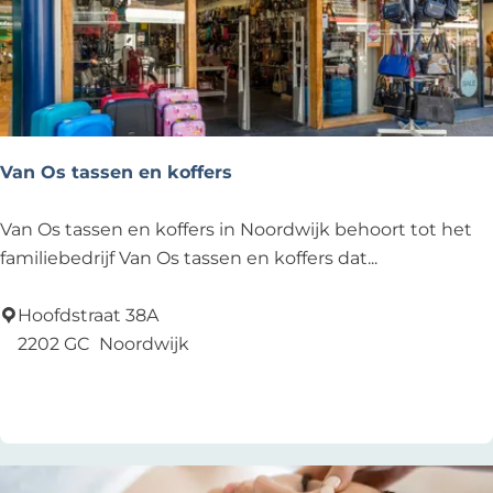
i
c
u
s
L
e
Van Os tassen en koffers
i
d
V
Van Os tassen en koffers in Noordwijk behoort tot het
e
a
familiebedrijf Van Os tassen en koffers dat...
n
n
O
Hoofdstraat 38A
s
2202 GC
Noordwijk
t
Voeg toe als favoriet
Voeg toe als favoriet
a
s
s
e