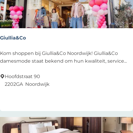
n
c
h
o
c
Giullia&Co
o
l
G
Kom shoppen bij Giullia&Co Noordwijk! Giullia&Co
a
i
damesmode staat bekend om hun kwaliteit, service...
t
u
e
l
Hoofdstraat 90
r
l
2202GA
Noordwijk
i
i
Voeg toe als favoriet
Voeg toe als favoriet
e
a
G
&
e
C
o
o
r