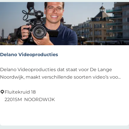
r
d
w
i
j
k
Delano Videoproducties
D
Delano Videoproducties dat staat voor De Lange
e
Noordwijk, maakt verschillende soorten video’s voo...
l
a
Fluitekruid 18
n
2201SM
NOORDWIJK
o
Voeg toe als favoriet
Voeg toe als favoriet
V
i