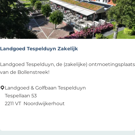
V
i
d
a
Landgoed Tespelduyn Zakelijk
L
Landgoed Tespelduyn, de (zakelijke) ontmoetingsplaats
a
van de Bollenstreek!
n
d
Landgoed & Golfbaan Tespelduyn
g
Tespellaan 53
o
2211 VT
Noordwijkerhout
e
Voeg toe als favoriet
Voeg toe als favoriet
d
T
e