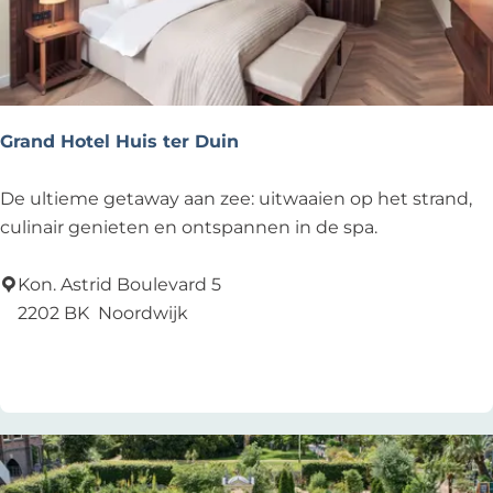
g
e
V
i
s
Grand Hotel Huis ter Duin
G
De ultieme getaway aan zee: uitwaaien op het strand,
r
culinair genieten en ontspannen in de spa.
a
n
Kon. Astrid Boulevard 5
d
2202 BK
Noordwijk
H
Voeg toe als favoriet
Voeg toe als favoriet
o
t
e
l
H