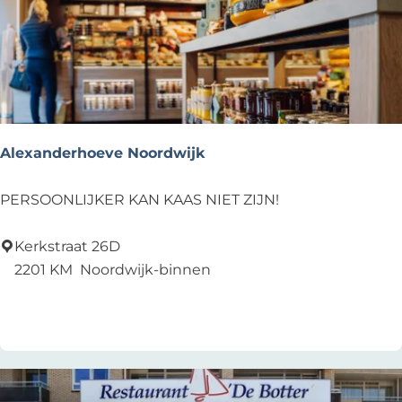
Alexanderhoeve Noordwijk
A
PERSOONLIJKER KAN KAAS NIET ZIJN!
l
e
Kerkstraat 26D
x
2201 KM
Noordwijk-binnen
a
Voeg toe als favoriet
Voeg toe als favoriet
n
d
e
r