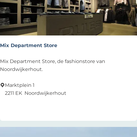
ä
t
e
r
Mix Department Store
M
Mix Department Store, de fashionstore van
i
Noordwijkerhout.
x
D
Marktplein 1
e
2211 EK
Noordwijkerhout
p
Voeg toe als favoriet
Voeg toe als favoriet
a
r
t
m