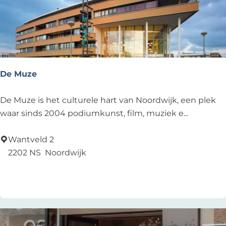
D
e
B
o
t
t
De Muze
e
r
D
De Muze is het culturele hart van Noordwijk, een plek
e
waar sinds 2004 podiumkunst, film, muziek e...
M
u
Wantveld 2
z
2202 NS
Noordwijk
e
Voeg toe als favoriet
Voeg toe als favoriet