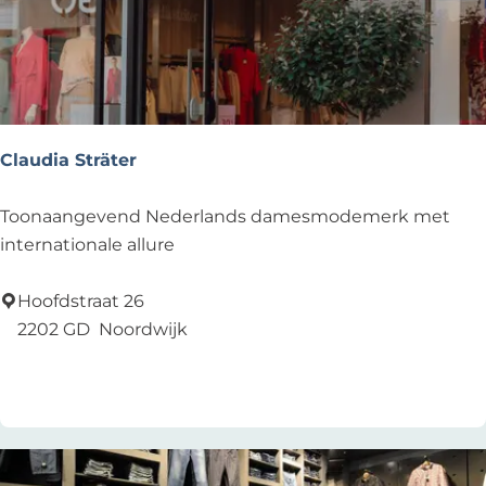
Claudia Sträter
C
Toonaangevend Nederlands damesmodemerk met
l
internationale allure
a
u
Hoofdstraat 26
d
2202 GD
Noordwijk
i
Voeg toe als favoriet
Voeg toe als favoriet
a
S
t
r