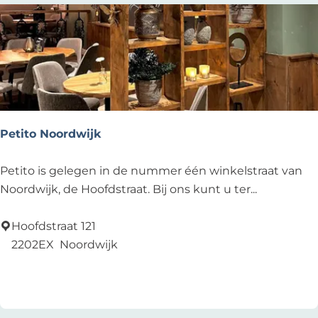
s
p
e
l
d
u
y
Petito Noordwijk
n
Z
P
Petito is gelegen in de nummer één winkelstraat van
a
e
Noordwijk, de Hoofdstraat. Bij ons kunt u ter...
k
t
e
i
Hoofdstraat 121
l
t
2202EX
Noordwijk
i
o
Voeg toe als favoriet
Voeg toe als favoriet
j
N
k
o
o