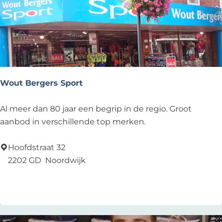
Wout Bergers Sport
W
Al meer dan 80 jaar een begrip in de regio. Groot
o
aanbod in verschillende top merken.
u
t
Hoofdstraat 32
B
2202 GD
Noordwijk
e
Voeg toe als favoriet
Voeg toe als favoriet
r
g
e