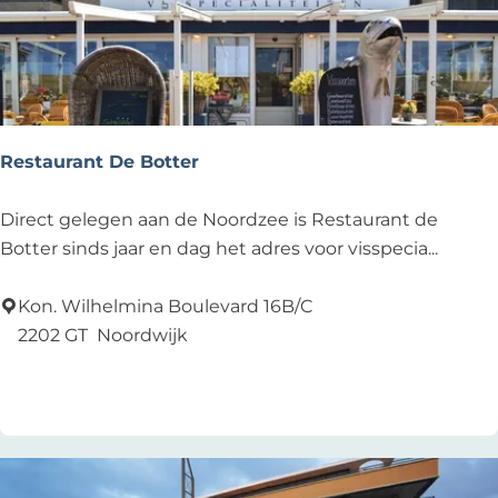
h
o
e
v
e
N
Restaurant De Botter
o
o
R
Direct gelegen aan de Noordzee is Restaurant de
r
e
Botter sinds jaar en dag het adres voor visspecia...
d
s
w
t
Kon. Wilhelmina Boulevard 16B/C
i
a
2202 GT
Noordwijk
j
u
Voeg toe als favoriet
Voeg toe als favoriet
k
r
a
n
t