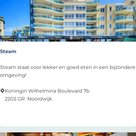
D
e
L
a
n
g
e
Steam
S
Steam staat voor lekker en goed eten in een bijzondere
t
omgeving!
e
a
Koningin Wilhelmina Boulevard 7b
m
2202 GR
Noordwijk
Voeg toe als favoriet
Voeg toe als favoriet