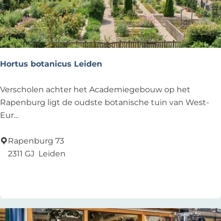
u
i
s
t
e
Hortus botanicus Leiden
r
D
H
Verscholen achter het Academiegebouw op het
u
o
Rapenburg ligt de oudste botanische tuin van West-
i
r
Eur...
n
t
u
Rapenburg 73
s
2311 GJ
Leiden
b
Voeg toe als favoriet
Voeg toe als favoriet
o
t
a
n