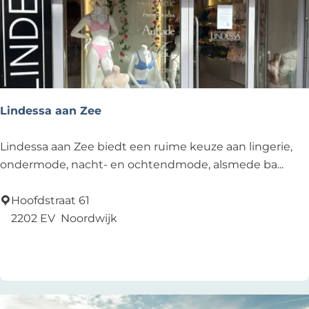
e
t
r
k
e
o
j
e
p
e
r
:
o
p
Lindessa aan Zee
:
L
Lindessa aan Zee biedt een ruime keuze aan lingerie,
i
ondermode, nacht- en ochtendmode, alsmede ba...
n
d
Hoofdstraat 61
e
2202 EV
Noordwijk
s
Voeg toe als favoriet
Voeg toe als favoriet
s
a
a
a