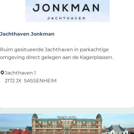
Jachthaven Jonkman
J
Ruim gesitueerde Jachthaven in parkachtige
a
omgeving direct gelegen aan de Kagerplassen.
c
h
Jachthaven 1
t
2172 JX
SASSENHEIM
h
Voeg toe als favoriet
Voeg toe als favoriet
a
v
e
n
J