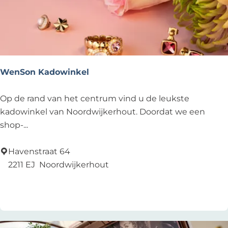
a
l
a
c
e
H
WenSon Kadowinkel
o
t
W
Op de rand van het centrum vind u de leukste
e
e
kadowinkel van Noordwijkerhout. Doordat we een
l
n
shop-...
|
S
M
o
Havenstraat 64
e
n
2211 EJ
Noordwijkerhout
e
K
Voeg toe als favoriet
Voeg toe als favoriet
t
a
i
d
n
o
g