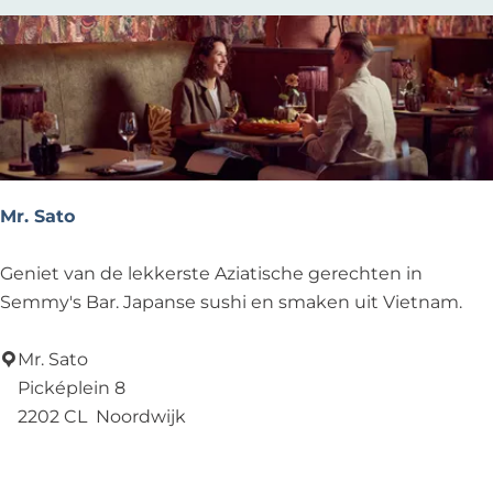
w
e
n
h
o
r
s
t
Mr. Sato
M
Geniet van de lekkerste Aziatische gerechten in
r
Semmy's Bar. Japanse sushi en smaken uit Vietnam.
.
S
Mr. Sato
a
Picképlein 8
t
2202 CL
Noordwijk
o
Voeg toe als favoriet
Voeg toe als favoriet