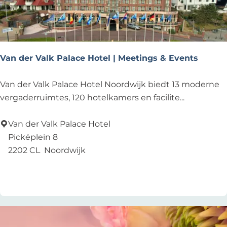
o
n
k
m
a
Van der Valk Palace Hotel | Meetings & Events
n
V
Van der Valk Palace Hotel Noordwijk biedt 13 moderne
a
vergaderruimtes, 120 hotelkamers en facilite...
n
d
Van der Valk Palace Hotel
e
Picképlein 8
r
2202 CL
Noordwijk
V
Voeg toe als favoriet
Voeg toe als favoriet
a
l
k
P