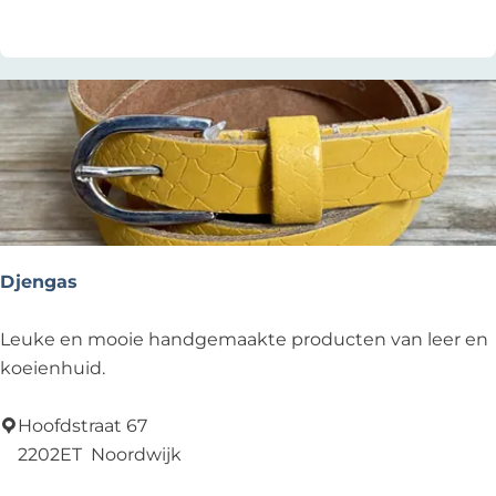
e
a
u
V
a
n
d
e
r
J
Djengas
a
g
D
Leuke en mooie handgemaakte producten van leer en
t
j
koeienhuid.
e
n
Hoofdstraat 67
g
2202ET
Noordwijk
a
Voeg toe als favoriet
Voeg toe als favoriet