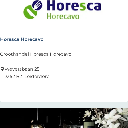
t
e
l
Horesca Horecavo
H
Groothandel Horesca Horecavo
o
r
Weversbaan 25
e
2352 BZ
Leiderdorp
s
Voeg toe als favoriet
Voeg toe als favoriet
c
a
H
o
r