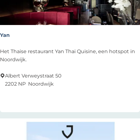
e
c
a
v
o
Yan
Y
Het Thaise restaurant Yan Thai Quisine, een hotspot in
a
Noordwijk.
n
Albert Verweystraat 50
2202 NP
Noordwijk
Voeg toe als favoriet
Voeg toe als favoriet