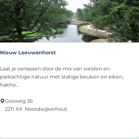
a
Nieuw Leeuwenhorst
N
Laat je verrassen door de mix van weiden en
i
parkachtige natuur met statige beuken en eiken,
e
hakho...
u
w
Gooweg 36
L
2211 XX
Noordwijkerhout
e
Voeg toe als favoriet
Voeg toe als favoriet
e
u