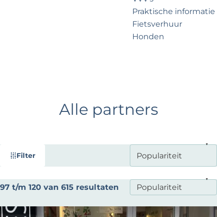
?
e
Praktische informatie
Fietsverhuur
Honden
Voor partners
Zakelijk Noordwijk
Travel Trade
Alle partners
W
S
Filter
a
o
t
r
S
97 t/m 120 van 615 resultaten
t
z
o
e
o
r
e