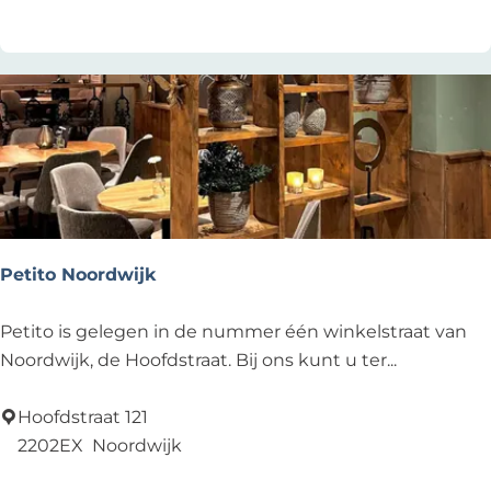
a
v
i
l
j
o
e
n
D
e
Petito Noordwijk
Z
e
P
Petito is gelegen in de nummer één winkelstraat van
e
e
Noordwijk, de Hoofdstraat. Bij ons kunt u ter...
m
t
e
i
Hoofdstraat 121
e
t
2202EX
Noordwijk
u
o
Voeg toe als favoriet
Voeg toe als favoriet