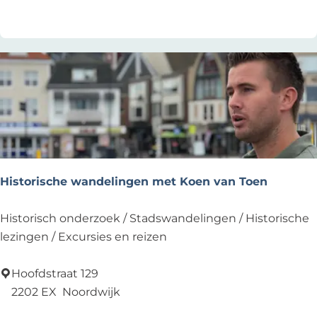
O
U
R
S
N
o
o
r
d
w
Historische wandelingen met Koen van Toen
i
j
H
Historisch onderzoek / Stadswandelingen / Historische
k
i
lezingen / Excursies en reizen
s
t
Hoofdstraat 129
o
2202 EX
Noordwijk
r
Voeg toe als favoriet
Voeg toe als favoriet