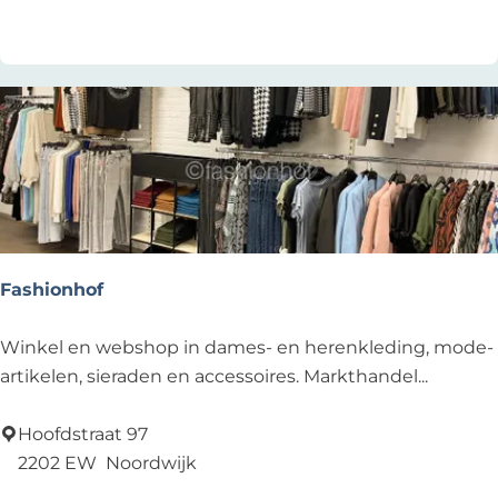
Voeg toe als favoriet
d
i
o
Fashionhof
F
Winkel en webshop in dames- en herenkleding, mode-
a
artikelen, sieraden en accessoires. Markthandel...
s
h
Hoofdstraat 97
i
2202 EW
Noordwijk
o