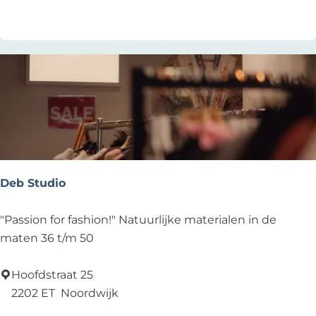
r
s
d
B
w
a
i
k
j
w
k
i
e
n
r
k
h
e
o
l
Deb Studio
u
t
D
"Passion for fashion!" Natuurlijke materialen in de
e
maten 36 t/m 50
b
S
Hoofdstraat 25
t
2202 ET
Noordwijk
u
Voeg toe als favoriet