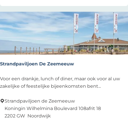
Strandpaviljoen De Zeemeeuw
S
Voor een drankje, lunch of diner, maar ook voor al uw
t
zakelijke of feestelijke bijeenkomsten bent...
r
a
Strandpaviljoen de Zeemeeuw
n
Koningin Wilhelmina Boulevard 108afrit 18
d
2202 GW
Noordwijk
p
Voeg toe als favoriet
Voeg toe als favoriet