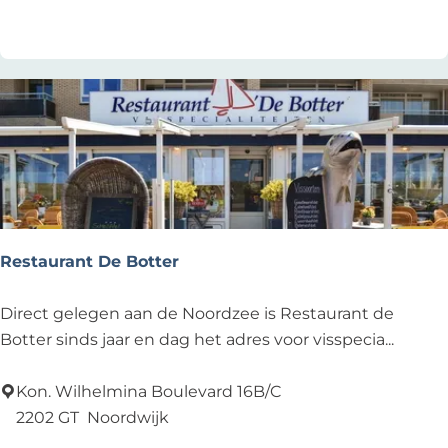
Voeg toe als favoriet
Voeg toe als favoriet
n
h
o
f
Restaurant De Botter
R
Direct gelegen aan de Noordzee is Restaurant de
e
Botter sinds jaar en dag het adres voor visspecia...
s
t
Kon. Wilhelmina Boulevard 16B/C
a
2202 GT
Noordwijk
u