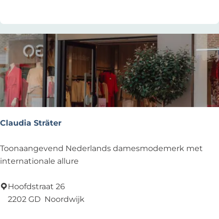
w
N
o
o
r
d
w
i
j
k
Claudia Sträter
C
Toonaangevend Nederlands damesmodemerk met
l
internationale allure
a
u
Hoofdstraat 26
d
2202 GD
Noordwijk
i
Voeg toe als favoriet
Voeg toe als favoriet