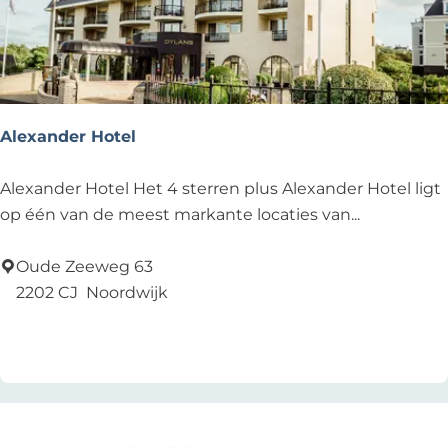
r
s
Alexander Hotel
A
Alexander Hotel Het 4 sterren plus Alexander Hotel ligt
l
op één van de meest markante locaties van...
e
x
Oude Zeeweg 63
a
2202 CJ
Noordwijk
n
Voeg toe als favoriet
Voeg toe als favoriet
d
e
r
H
o