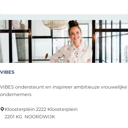
a
S
t
r
ä
t
e
r
VIBES
V
VIBES ondersteunt en inspireer ambitieuze vrouwelijke
I
ondernemers
B
E
Kloosterplein 2222 Kloosterplein
S
2201 KG
NOORDWIJK
Voeg toe als favoriet
Voeg toe als favoriet