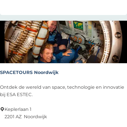
s
SPACETOURS Noordwijk
S
Ontdek de wereld van space, technologie en innovatie
P
bij ESA ESTEC.
A
C
Keplerlaan 1
E
2201 AZ
Noordwijk
T
Voeg toe als favoriet
Voeg toe als favoriet