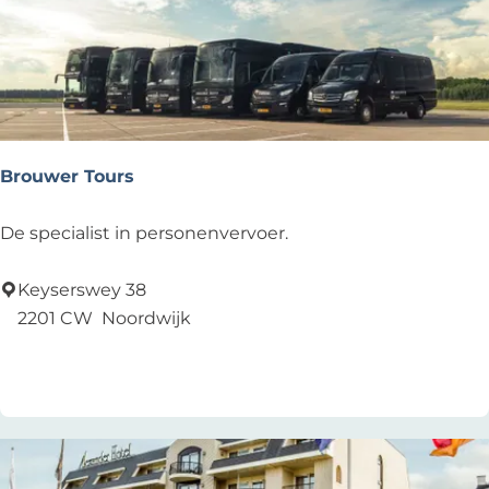
n
Z
e
e
Brouwer Tours
B
De specialist in personenvervoer.
r
o
Keyserswey 38
u
2201 CW
Noordwijk
w
Voeg toe als favoriet
Voeg toe als favoriet
e
r
T
o
u