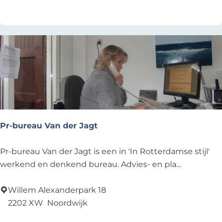
Pr-bureau Van der Jagt
P
Pr-bureau Van der Jagt is een in 'In Rotterdamse stijl'
r
werkend en denkend bureau. Advies- en pla...
-
b
Willem Alexanderpark 18
u
2202 XW
Noordwijk
r
Voeg toe als favoriet
Voeg toe als favoriet