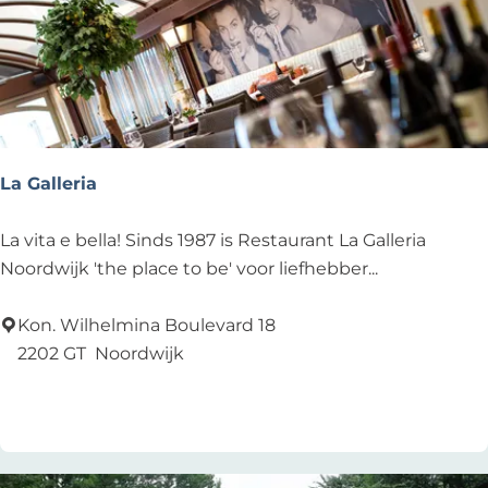
w
s
i
&
n
E
k
v
e
e
l
n
La Galleria
t
s
L
La vita e bella! Sinds 1987 is Restaurant La Galleria
a
Noordwijk 'the place to be' voor liefhebber...
G
a
Kon. Wilhelmina Boulevard 18
l
2202 GT
Noordwijk
l
Voeg toe als favoriet
Voeg toe als favoriet
e
r
i