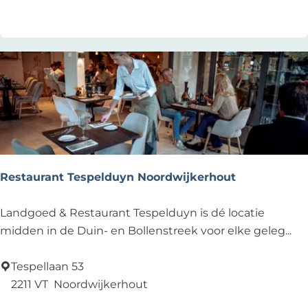
i
s
c
h
e
w
a
n
d
e
Restaurant Tespelduyn Noordwijkerhout
l
i
R
Landgoed & Restaurant Tespelduyn is dé locatie
n
e
midden in de Duin- en Bollenstreek voor elke geleg...
g
s
e
t
Tespellaan 53
n
a
2211 VT
Noordwijkerhout
m
u
Voeg toe als favoriet
Voeg toe als favoriet