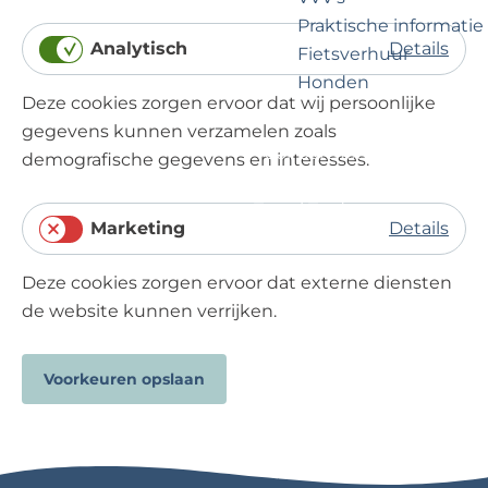
?
e
c
Praktische informatie
t
Analytisch
Details
Fietsverhuur
i
A
Honden
o
Deze cookies zorgen ervoor dat wij persoonlijke
n
n
gegevens kunnen verzamelen zoals
a
e
Voor partners
demografische gegevens en interesses.
l
e
Zakelijk Noordwijk
y
l
Travel Trade
t
Marketing
Details
i
M
s
Deze cookies zorgen ervoor dat externe diensten
a
c
de website kunnen verrijken.
r
h
k
e
Voorkeuren opslaan
t
i
n
g