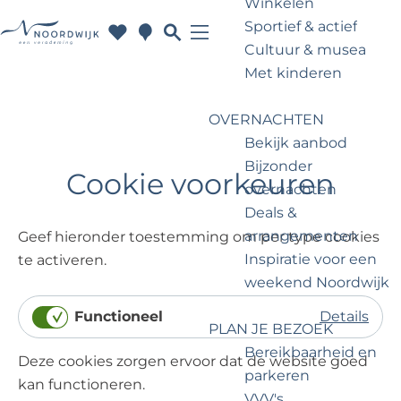
Winkelen
Sportief & actief
F
K
W
Cultuur & musea
a
a
a
M
G
Met kinderen
v
a
t
e
a
o
r
w
n
n
OVERNACHTEN
r
t
i
u
a
Bekijk aanbod
i
l
a
Bijzonder
e
j
r
Cookie voorkeuren
overnachten
t
e
d
Deals &
e
g
e
arrangementen
Geef hieronder toestemming om per type cookies
n
a
h
Inspiratie voor een
te activeren.
a
o
weekend Noordwijk
n
m
d
e
Functioneel
Details
PLAN JE BEZOEK
o
p
F
Bereikbaarheid en
e
a
Deze cookies zorgen ervoor dat de website goed
u
parkeren
n
g
kan functioneren.
n
VVV's