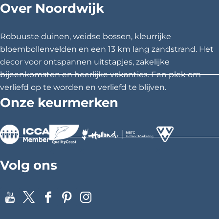
Over Noordwijk
Robuuste duinen, weidse bossen, kleurrijke
bloembollenvelden en een 13 km lang zandstrand. Het
decor voor ontspannen uitstapjes, zakelijke
bijeenkomsten en heerlijke vakanties. Een plek om
verliefd op te worden en verliefd te blijven.
Onze keurmerken
>
>
>
Volg ons
Y
X
F
P
I
o
a
i
n