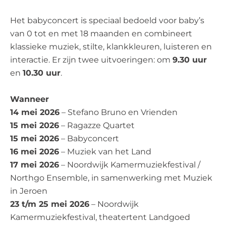
Het babyconcert is speciaal bedoeld voor baby’s
van 0 tot en met 18 maanden en combineert
klassieke muziek, stilte, klankkleuren, luisteren en
interactie. Er zijn twee uitvoeringen: om
9.30 uur
en
10.30 uur
.
Wanneer
14 mei 2026
– Stefano Bruno en Vrienden
15 mei 2026
– Ragazze Quartet
15 mei 2026
– Babyconcert
16 mei 2026
– Muziek van het Land
17 mei 2026
– Noordwijk Kamermuziekfestival /
Northgo Ensemble, in samenwerking met Muziek
in Jeroen
23 t/m 25 mei 2026
– Noordwijk
Kamermuziekfestival, theatertent Landgoed