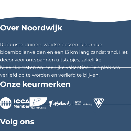
e
Overnachtingsmogelijkheden
n
Over Noordwijk
Robuuste duinen, weidse bossen, kleurrijke
bloembollenvelden en een 13 km lang zandstrand. Het
decor voor ontspannen uitstapjes, zakelijke
bijeenkomsten en heerlijke vakanties. Een plek om
verliefd op te worden en verliefd te blijven.
Onze keurmerken
>
>
>
Volg ons