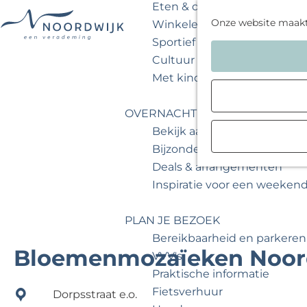
Eten & drinken
Onze website maak
Winkelen
Sportief & actief
G
Cultuur & musea
a
Met kinderen
n
a
OVERNACHTEN
a
Bekijk aanbod
r
Bijzonder overnachten
d
Deals & arrangementen
e
Inspiratie voor een weeken
h
o
PLAN JE BEZOEK
m
Bereikbaarheid en parkeren
e
Bloemenmozaïeken Noor
VVV's
p
Praktische informatie
a
Fietsverhuur
Dorpsstraat e.o.
g