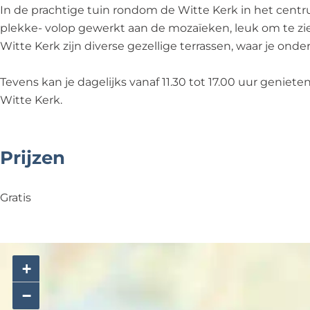
a
e
In de prachtige tuin rondom de Witte Kerk in het centr
ï
k
plekke- volop gewerkt aan de mozaïeken, leuk om te zi
e
e
Witte Kerk zijn diverse gezellige terrassen, waar je on
k
n
e
N
Tevens kan je dagelijks vanaf 11.30 tot 17.00 uur genie
n
o
Witte Kerk.
N
o
o
r
o
d
Prijzen
r
w
d
i
Gratis
w
j
i
k
j
e
k
r
+
e
h
r
o
−
h
u