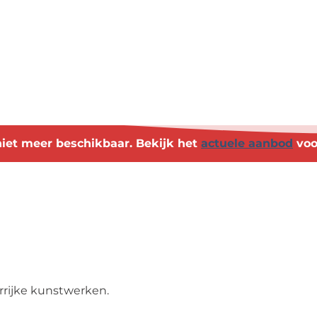
s niet meer beschikbaar. Bekijk het
actuele aanbod
voo
rijke kunstwerken.