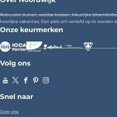
Robuuste duinen, weidse bossen, kleurrijke bloembolle
heerlijke vakanties. Een plek om verliefd op te worden en
Onze keurmerken
>
>
>
Volg ons
Y
X
F
P
I
o
a
i
n
Snel naar
u
c
n
s
T
e
t
t
u
b
e
a
Over ons
b
o
r
g