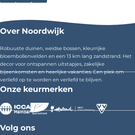
r
e
e
e
k
1
e
e
e
5
l
l
l
t
Over Noordwijk
/
d
d
d
m
e
e
e
1
z
z
z
9
Robuuste duinen, weidse bossen, kleurrijke
a
e
e
e
bloembollenvelden en een 13 km lang zandstrand. Het
p
p
p
p
r
decor voor ontspannen uitstapjes, zakelijke
i
a
a
a
bijeenkomsten en heerlijke vakanties. Een plek om
l
g
g
g
verliefd op te worden en verliefd te blijven.
i
i
i
Onze keurmerken
n
n
n
a
a
a
o
o
o
p
p
p
>
>
>
F
X
P
Volg ons
a
i