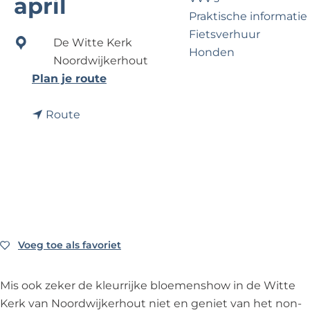
april
?
e
Praktische informatie
Fietsverhuur
De Witte Kerk
Honden
Noordwijkerhout
n
Plan je route
a
Voor partners
n
a
Route
Zakelijk Noordwijk
a
r
Travel Trade
a
F
r
l
F
o
l
w
o
e
w
r
Voeg toe als favoriet
Voeg toe als favoriet
e
E
r
v
Mis ook zeker de kleurrijke bloemenshow in de Witte
E
e
Kerk van Noordwijkerhout niet en geniet van het non-