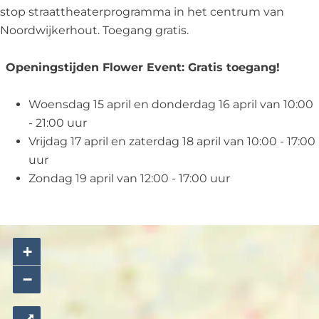
v
n
stop straattheaterprogramma in het centrum van
e
t
Noordwijkerhout. Toegang gratis.
n
i
t
n
Openingstijden Flower Event: Gratis toegang!
i
d
n
e
Woensdag 15 april en donderdag 16 april van 10:00
d
W
- 21:00 uur
e
i
Vrijdag 17 april en zaterdag 18 april van 10:00 - 17:00
W
t
uur
i
t
Zondag 19 april van 12:00 - 17:00 uur
t
e
t
K
e
e
K
r
+
e
k
−
r
1
k
5
1
t