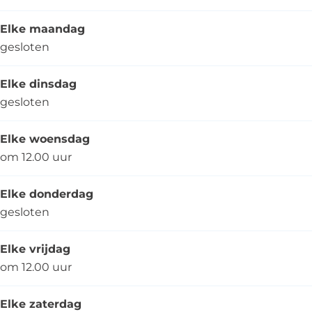
r
r
e
d
d
r
Elke maandag
e
e
t
gesloten
r
r
j
t
t
e
Elke dinsdag
j
j
gesloten
e
e
Elke woensdag
om 12.00 uur
Elke donderdag
gesloten
Elke vrijdag
om 12.00 uur
Elke zaterdag