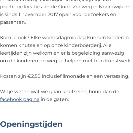
r
r
e
prachtige locatie aan de Oude Zeeweg in Noordwijk en
d
d
r
is sinds 1 november 2017 open voor bezoekers en
e
e
i
passanten.
r
r
j
i
i
'
Kom je ook? Elke woensdagmiddag kunnen kinderen
j
j
t
komen knutselen op onze kinderboerderij. Alle
'
'
S
leeftijden zijn welkom en er is begeleiding aanwezig
t
t
c
om de kinderen op weg te helpen met hun kunstwerk.
S
S
h
c
c
a
Kosten zijn €2,50 inclusief limonade en een verrassing.
h
h
a
a
a
p
Wil je weten wat we gaan knutselen, houd dan de
a
a
s
facebook pagina
in de gaten.
p
p
h
s
s
e
h
h
r
Openingstijden
e
e
d