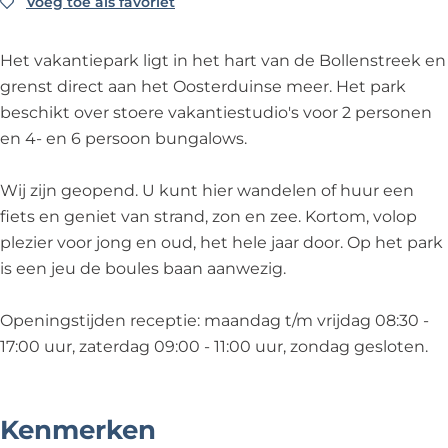
S
r
a
p
S
Voeg toe als favoriet
Voeg toe als favoriet
u
o
k
r
a
o
n
l
S
k
r
l
g
Het vakantiepark ligt in het hart van de Bollenstreek en
l
o
S
k
l
a
grenst direct aan het Oosterduinse meer. Het park
a
l
o
S
a
l
beschikt over stoere vakantiestudio's voor 2 personen
s
l
l
o
s
o
en 4- en 6 persoon bungalows.
i
a
l
l
i
w
s
a
l
p
Wij zijn geopend. U kunt hier wandelen of huur een
i
s
a
a
fiets en geniet van strand, zon en zee. Kortom, volop
i
s
r
plezier voor jong en oud, het hele jaar door. Op het park
i
k
is een jeu de boules baan aanwezig.
S
o
Openingstijden receptie: maandag t/m vrijdag 08:30 -
l
17:00 uur, zaterdag 09:00 - 11:00 uur, zondag gesloten.
l
a
s
Kenmerken