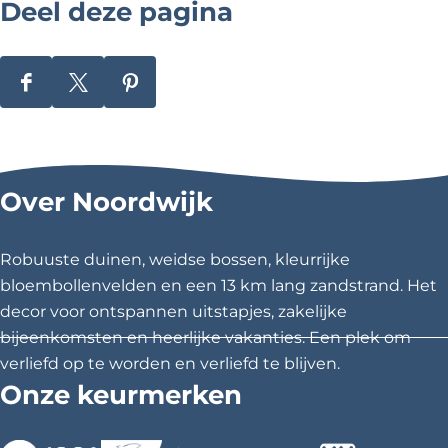
Deel deze pagina
s
i
D
D
D
e
e
e
e
e
e
l
l
l
Over Noordwijk
d
d
d
e
e
e
z
z
z
Robuuste duinen, weidse bossen, kleurrijke
e
e
e
bloembollenvelden en een 13 km lang zandstrand. Het
p
p
p
decor voor ontspannen uitstapjes, zakelijke
a
a
a
bijeenkomsten en heerlijke vakanties. Een plek om
g
g
g
verliefd op te worden en verliefd te blijven.
i
i
i
Onze keurmerken
n
n
n
a
a
a