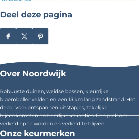
d
w
Deel deze pagina
i
j
k
e
r
D
D
D
h
e
e
e
o
u
e
e
e
t
l
l
l
Over Noordwijk
d
d
d
e
e
e
z
z
z
Robuuste duinen, weidse bossen, kleurrijke
e
e
e
bloembollenvelden en een 13 km lang zandstrand. Het
p
p
p
decor voor ontspannen uitstapjes, zakelijke
a
a
a
bijeenkomsten en heerlijke vakanties. Een plek om
g
g
g
verliefd op te worden en verliefd te blijven.
i
i
i
Onze keurmerken
n
n
n