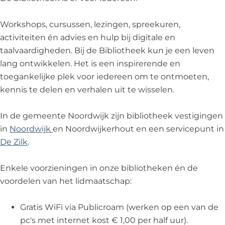
e
k
e
N
Workshops, cursussen, lezingen, spreekuren,
k
o
activiteiten én advies en hulp bij digitale en
N
o
taalvaardigheden. Bij de Bibliotheek kun je een leven
o
r
lang ontwikkelen. Het is een inspirerende en
o
d
toegankelijke plek voor iedereen om te ontmoeten,
r
w
kennis te delen en verhalen uit te wisselen.
d
i
w
j
In de gemeente Noordwijk zijn bibliotheek vestigingen
i
k
in
Noordwijk
en Noordwijkerhout en een servicepunt in
j
e
De Zilk
.
k
r
e
h
Enkele voorzieningen in onze bibliotheken én de
r
o
voordelen van het lidmaatschap:
h
u
o
t
Gratis WiFi via Publicroam (werken op een van de
u
pc's met internet kost € 1,00 per half uur).