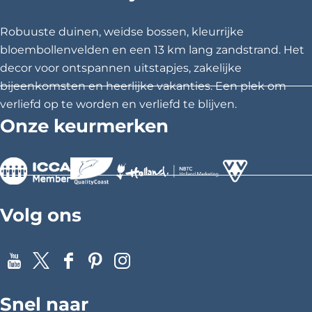
e
e
e
z
z
z
Robuuste duinen, weidse bossen, kleurrijke
e
e
e
bloembollenvelden en een 13 km lang zandstrand. Het
p
p
p
decor voor ontspannen uitstapjes, zakelijke
a
a
a
bijeenkomsten en heerlijke vakanties. Een plek om
g
g
g
verliefd op te worden en verliefd te blijven.
i
i
i
Onze keurmerken
n
n
n
a
a
a
o
o
o
p
p
p
>
>
>
F
X
P
Volg ons
a
i
c
n
e
t
Y
X
F
P
I
b
e
o
a
i
n
o
r
Snel naar
u
c
n
s