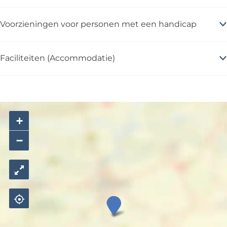
Voorzieningen voor personen met een handicap
Faciliteiten (Accommodatie)
+
−
Z
o
r
g