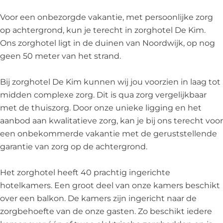
i
e
D
i
o
r
r
m
K
e
m
r
g
g
Voor een onbezorgde vakantie, met persoonlijke zorg
i
K
g
h
h
op achtergrond, kun je terecht in zorghotel De Kim.
m
i
h
o
o
Ons zorghotel ligt in de duinen van Noordwijk, op nog
m
o
t
t
geen 50 meter van het strand.
t
e
e
e
l
l
Bij zorghotel De Kim kunnen wij jou voorzien in laag tot
l
D
D
midden complexe zorg. Dit is qua zorg vergelijkbaar
D
e
e
met de thuiszorg. Door onze unieke ligging en het
e
K
K
aanbod aan kwalitatieve zorg, kan je bij ons terecht voor
K
i
i
een onbekommerde vakantie met de geruststellende
i
m
m
garantie van zorg op de achtergrond.
m
Het zorghotel heeft 40 prachtig ingerichte
hotelkamers. Een groot deel van onze kamers beschikt
over een balkon. De kamers zijn ingericht naar de
zorgbehoefte van de onze gasten. Zo beschikt iedere