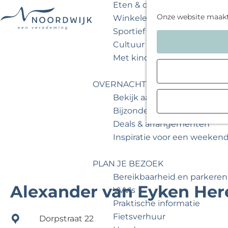
Eten & drinken
Onze website maak
Winkelen
Sportief & actief
G
Cultuur & musea
a
Met kinderen
n
a
OVERNACHTEN
a
Bekijk aanbod
r
Bijzonder overnachten
d
Deals & arrangementen
e
Inspiratie voor een weeken
h
o
PLAN JE BEZOEK
m
Bereikbaarheid en parkeren
e
Alexander van Eyken He
VVV's
p
Praktische informatie
a
Fietsverhuur
Dorpstraat 22
g