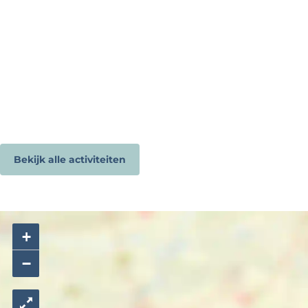
Bekijk alle activiteiten
+
−