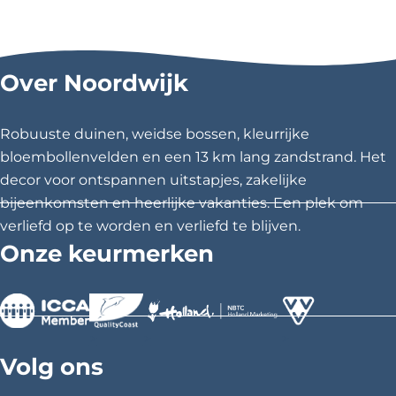
e
e
e
e
e
e
l
l
l
Over Noordwijk
d
d
d
e
e
e
z
z
z
Robuuste duinen, weidse bossen, kleurrijke
e
e
e
bloembollenvelden en een 13 km lang zandstrand. Het
p
p
p
decor voor ontspannen uitstapjes, zakelijke
a
a
a
bijeenkomsten en heerlijke vakanties. Een plek om
g
g
g
verliefd op te worden en verliefd te blijven.
i
i
i
Onze keurmerken
n
n
n
a
a
a
o
o
o
p
p
p
>
>
>
F
X
P
Volg ons
a
i