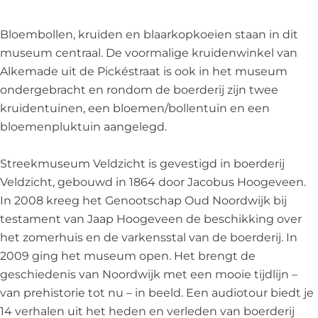
m
e
s
u
m
V
u
e
s
V
Bloembollen, kruiden en blaarkopkoeien staan in dit
e
m
u
e
e
museum centraal. De voormalige kruidenwinkel van
l
V
m
u
l
Alkemade uit de Pickéstraat is ook in het museum
d
e
V
m
d
ondergebracht en rondom de boerderij zijn twee
z
l
e
V
z
kruidentuinen, een bloemen/bollentuin en een
i
d
l
e
i
bloemenpluktuin aangelegd.
c
z
d
l
c
h
i
z
d
h
Streekmuseum Veldzicht is gevestigd in boerderij
t
c
i
z
t
Veldzicht, gebouwd in 1864 door Jacobus Hoogeveen.
h
c
i
In 2008 kreeg het Genootschap Oud Noordwijk bij
t
h
c
testament van Jaap Hoogeveen de beschikking over
t
h
het zomerhuis en de varkensstal van de boerderij. In
t
2009 ging het museum open. Het brengt de
geschiedenis van Noordwijk met een mooie tijdlijn –
van prehistorie tot nu – in beeld. Een audiotour biedt je
14 verhalen uit het heden en verleden van boerderij