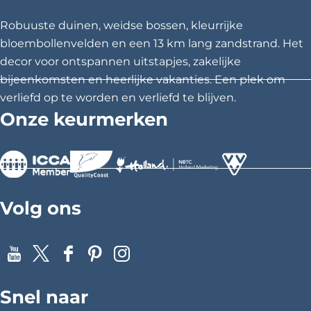
e
e
e
z
z
z
Robuuste duinen, weidse bossen, kleurrijke
e
e
e
bloembollenvelden en een 13 km lang zandstrand. Het
p
p
p
decor voor ontspannen uitstapjes, zakelijke
a
a
a
bijeenkomsten en heerlijke vakanties. Een plek om
g
g
g
verliefd op te worden en verliefd te blijven.
i
i
i
Onze keurmerken
n
n
n
a
a
a
o
o
o
p
p
p
>
>
>
F
X
P
Volg ons
a
i
c
n
e
t
Y
X
F
P
I
b
e
o
a
i
n
o
r
Snel naar
u
c
n
s
o
e