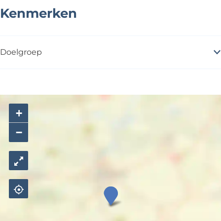
Kenmerken
Doelgroep
+
−
C
a
f
é