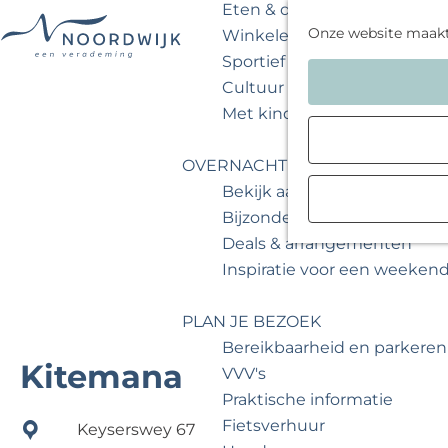
Eten & drinken
Onze website maak
Winkelen
Sportief & actief
G
Cultuur & musea
a
Met kinderen
n
a
OVERNACHTEN
a
Bekijk aanbod
r
Bijzonder overnachten
d
Deals & arrangementen
e
Inspiratie voor een weeken
h
o
PLAN JE BEZOEK
m
Bereikbaarheid en parkeren
e
Kitemana
VVV's
p
Praktische informatie
a
Fietsverhuur
Keyserswey 67
g