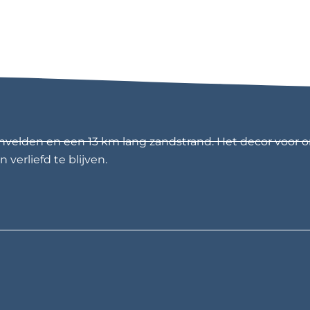
nvelden en een 13 km lang zandstrand. Het decor voor o
 verliefd te blijven.