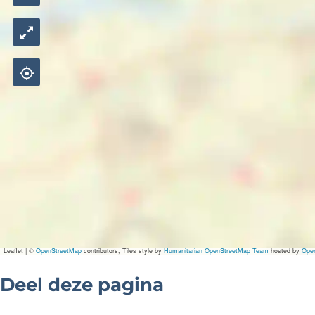
Leaflet
|
©
OpenStreetMap
contributors, Tiles style by
Humanitarian OpenStreetMap Team
hosted by
Ope
Deel deze pagina