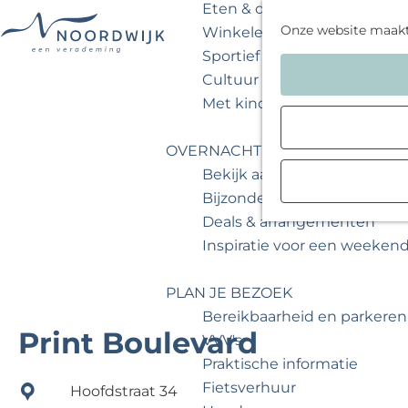
Eten & drinken
Onze website maak
Winkelen
Sportief & actief
G
Cultuur & musea
a
Met kinderen
n
a
OVERNACHTEN
a
Bekijk aanbod
r
Bijzonder overnachten
d
Deals & arrangementen
e
Inspiratie voor een weeken
h
o
PLAN JE BEZOEK
m
Bereikbaarheid en parkeren
e
Print Boulevard
VVV's
p
Praktische informatie
a
Fietsverhuur
Hoofdstraat 34
g