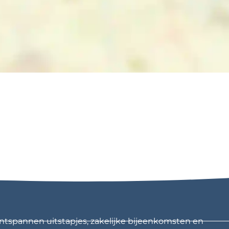
ntspannen uitstapjes, zakelijke bijeenkomsten en