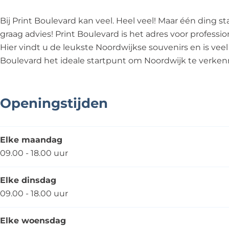
r
v
e
l
r
d
a
v
e
d
Bij Print Boulevard kan veel. Heel veel! Maar één ding st
r
a
v
graag advies! Print Boulevard is het adres voor professi
d
r
a
Hier vindt u de leukste Noordwijkse souvenirs en is veel 
d
r
Boulevard het ideale startpunt om Noordwijk te verken
d
Openingstijden
Elke maandag
09.00 - 18.00 uur
Elke dinsdag
09.00 - 18.00 uur
Elke woensdag