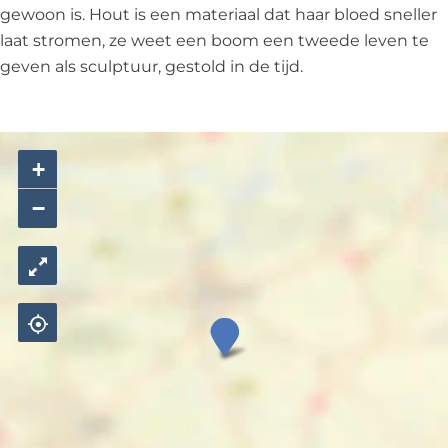
a
d
gewoon is. Hout is een materiaal dat haar bloed sneller
n
s
laat stromen, ze weet een boom een tweede leven te
d
c
geven als sculptuur, gestold in de tijd.
s
h
c
a
h
p
a
"
+
p
−
"
"
D
r
a
a
g
b