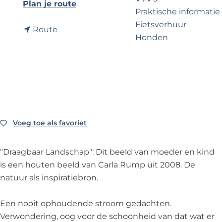
?
e
n
Plan je route
Praktische informatie
a
Fietsverhuur
n
a
Route
Honden
a
r
a
"
r
D
Voor partners
"
r
Zakelijk Noordwijk
D
a
Travel Trade
r
a
a
g
Voeg toe als favoriet
Voeg toe als favoriet
a
b
g
a
"Draagbaar Landschap": Dit beeld van moeder en kind
b
a
is een houten beeld van Carla Rump uit 2008. De
a
r
natuur als inspiratiebron.
a
L
r
a
Een nooit ophoudende stroom gedachten.
L
n
Verwondering, oog voor de schoonheid van dat wat er