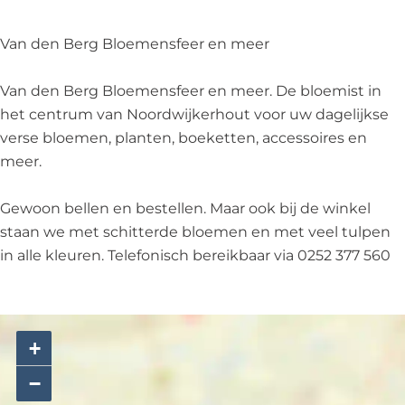
l
g
r
e
l
o
B
g
r
o
Van den Berg Bloemensfeer en meer
e
l
B
g
e
m
o
l
B
m
Van den Berg Bloemensfeer en meer. De bloemist in
e
e
o
l
e
het centrum van Noordwijkerhout voor uw dagelijkse
n
m
e
o
n
verse bloemen, planten, boeketten, accessoires en
s
e
m
e
s
meer.
f
n
e
m
f
e
s
n
e
e
Gewoon bellen en bestellen. Maar ook bij de winkel
e
f
s
n
e
staan we met schitterde bloemen en met veel tulpen
r
e
f
s
r
in alle kleuren. Telefonisch bereikbaar via 0252 377 560
e
e
e
f
e
n
r
e
e
n
m
e
r
e
m
e
n
e
r
e
+
e
m
n
e
e
−
r
e
m
n
r