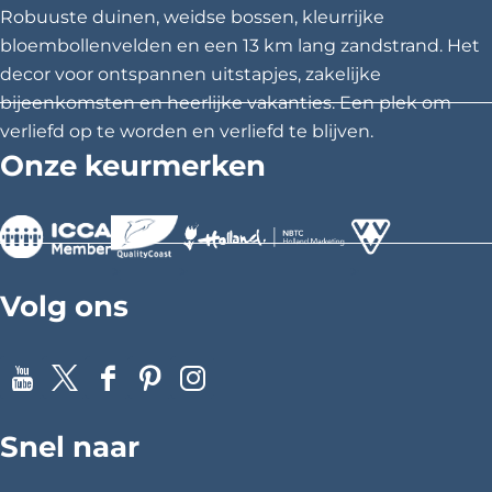
k
z
z
z
w
Robuuste duinen, weidse bossen, kleurrijke
i
e
e
e
bloembollenvelden en een 13 km lang zandstrand. Het
j
p
p
p
k
decor voor ontspannen uitstapjes, zakelijke
a
a
a
bijeenkomsten en heerlijke vakanties. Een plek om
g
g
g
verliefd op te worden en verliefd te blijven.
i
i
i
Onze keurmerken
n
n
n
a
a
a
o
o
o
p
p
p
>
>
>
F
X
P
Volg ons
a
i
c
n
e
t
Y
X
F
P
I
b
e
o
a
i
n
o
r
Snel naar
u
c
n
s
o
e
T
e
t
t
k
s