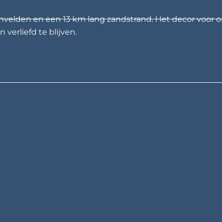
nvelden en een 13 km lang zandstrand. Het decor voor o
 verliefd te blijven.