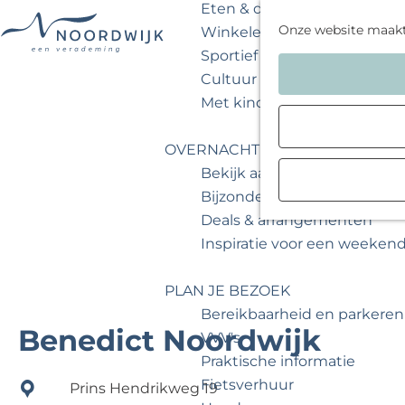
Eten & drinken
Onze website maak
Winkelen
Sportief & actief
G
Cultuur & musea
a
Met kinderen
n
a
OVERNACHTEN
a
Bekijk aanbod
r
Bijzonder overnachten
d
Deals & arrangementen
e
Inspiratie voor een weeken
h
o
PLAN JE BEZOEK
m
Bereikbaarheid en parkeren
e
Benedict Noordwijk
VVV's
p
Praktische informatie
a
Fietsverhuur
Prins Hendrikweg 19
g