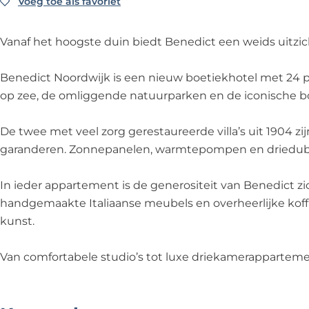
d
o
o
N
d
Voeg toe als favoriet
Voeg toe als favoriet
B
w
r
o
o
w
e
i
d
r
o
i
n
Vanaf het hoogste duin biedt Benedict een weids uitzic
j
w
d
r
j
e
k
i
w
d
k
d
Benedict Noordwijk is een nieuw boetiekhotel met 24 pr
j
i
w
i
op zee, de omliggende natuurparken en de iconische b
k
j
i
c
k
j
t
De twee met veel zorg gerestaureerde villa’s uit 1904 
k
N
garanderen. Zonnepanelen, warmtepompen en driedubb
o
o
In ieder appartement is de generositeit van Benedict z
r
handgemaakte Italiaanse meubels en overheerlijke koff
d
kunst.
w
i
Van comfortabele studio’s tot luxe driekamerapparteme
j
k