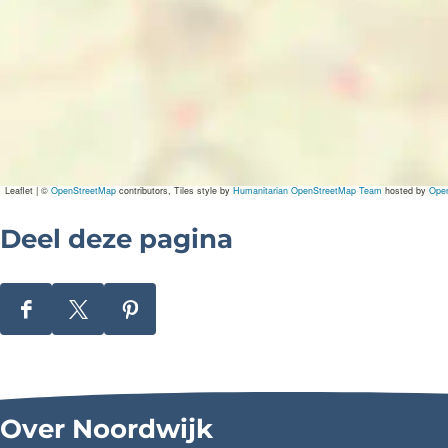
Leaflet
|
©
OpenStreetMap
contributors, Tiles style by
Humanitarian OpenStreetMap Team
hosted by
Ope
Deel deze pagina
D
D
D
e
e
e
e
e
e
l
l
l
Over Noordwijk
d
d
d