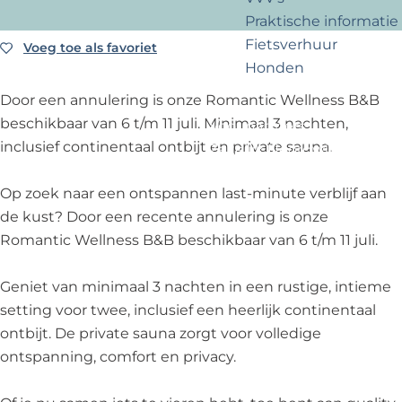
?
e
Praktische informatie
Fietsverhuur
Voeg toe als favoriet
Voeg toe als favoriet
Honden
Door een annulering is onze Romantic Wellness B&B
beschikbaar van 6 t/m 11 juli. Minimaal 3 nachten,
Voor partners
inclusief continentaal ontbijt en private sauna.
Zakelijk Noordwijk
Travel Trade
Op zoek naar een ontspannen last-minute verblijf aan
de kust? Door een recente annulering is onze
Romantic Wellness B&B beschikbaar van 6 t/m 11 juli.
Geniet van minimaal 3 nachten in een rustige, intieme
setting voor twee, inclusief een heerlijk continentaal
ontbijt. De private sauna zorgt voor volledige
ontspanning, comfort en privacy.