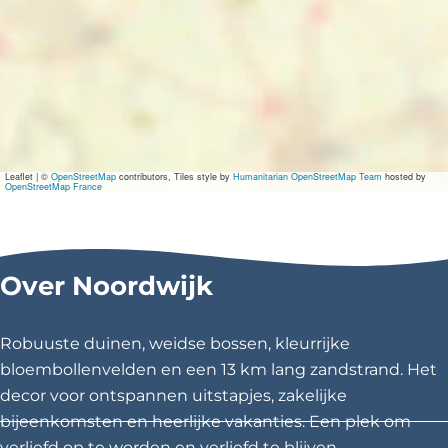
m
a
n
t
i
Leaflet
|
©
OpenStreetMap
contributors, Tiles style by
Humanitarian OpenStreetMap Team
hosted by
OpenStreetMap France
c
\
Over Noordwijk
u
0
Robuuste duinen, weidse bossen, kleurrijke
0
bloembollenvelden en een 13 km lang zandstrand. Het
decor voor ontspannen uitstapjes, zakelijke
2
bijeenkomsten en heerlijke vakanties. Een plek om
0
verliefd op te worden en verliefd te blijven.