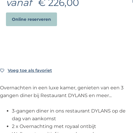
vanaf
€ 226,00
e
Online reserveren
Voeg toe als favoriet
Voeg toe als favoriet
Overnachten in een luxe kamer, genieten van een 3
gangen diner bij Restaurant DYLANS en meer...
3-gangen diner in ons restaurant DYLANS op de
dag van aankomst
2 x Overnachting met royaal ontbijt