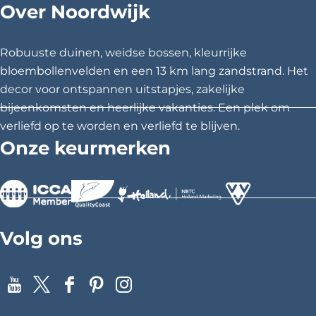
Over Noordwijk
d
d
d
2
e
e
e
z
z
z
0
Robuuste duinen, weidse bossen, kleurrijke
e
e
e
bloembollenvelden en een 13 km lang zandstrand. Het
H
p
p
p
decor voor ontspannen uitstapjes, zakelijke
o
a
a
a
bijeenkomsten en heerlijke vakanties. Een plek om
g
g
g
verliefd op te worden en verliefd te blijven.
t
i
i
i
Onze keurmerken
e
n
n
n
a
a
a
l
o
o
o
p
p
p
>
>
>
F
X
P
Volg ons
a
i
c
n
e
t
Y
X
F
P
I
b
e
o
a
i
n