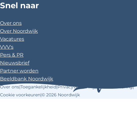
o
r
Snel naar
u
c
n
s
o
e
T
e
t
t
k
s
u
b
e
a
Over ons
t
b
o
r
g
Over Noordwijk
e
o
e
r
Vacatures
k
s
a
VVV's
t
m
Pers & PR
Nieuwsbrief
Partner worden
Beeldbank Noordwijk
Over ons
|
Toegankelijkheid
|
Privacyverklaring
|
Cookieverklaring
|
Cookie voorkeuren
|
© 2026 Noordwijk