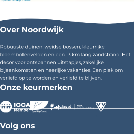
a
n
Over Noordwijk
t
\
Robuuste duinen, weidse bossen, kleurrijke
u
bloembollenvelden en een 13 km lang zandstrand. Het
decor voor ontspannen uitstapjes, zakelijke
0
bijeenkomsten en heerlijke vakanties. Een plek om
0
verliefd op te worden en verliefd te blijven.
Onze keurmerken
2
0
T
>
>
>
e
Volg ons
s