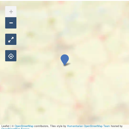
+
−
R
e
s
t
a
u
r
Leaflet
|
©
OpenStreetMap
contributors, Tiles style by
Humanitarian OpenStreetMap Team
hosted by
OpenStreetMap France