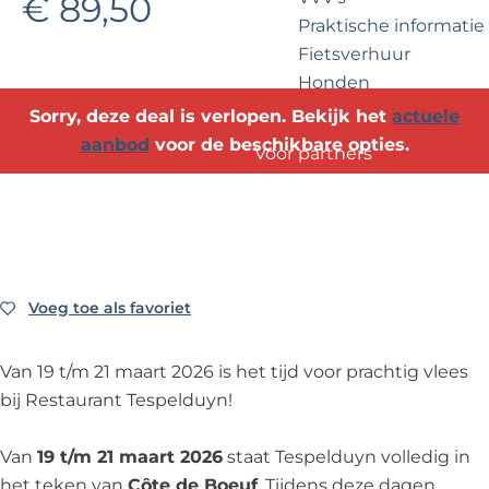
€ 89,50
?
e
Praktische informatie
Fietsverhuur
Honden
Sorry, deze deal is verlopen. Bekijk het
actuele
aanbod
voor de beschikbare opties.
Voor partners
Zakelijk Noordwijk
Travel Trade
Voeg toe als favoriet
Voeg toe als favoriet
Van 19 t/m 21 maart 2026 is het tijd voor prachtig vlees
bij Restaurant Tespelduyn!
Van
19 t/m 21 maart 2026
staat Tespelduyn volledig in
het teken van
Côte de Boeuf
. Tijdens deze dagen