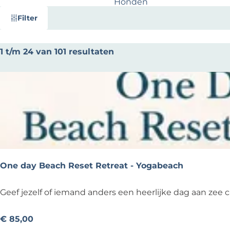
Honden
e
W
S
Filter
a
o
t
r
S
1 t/m 24 van 101 resultaten
t
z
o
e
o
r
e
e
t
r
k
e
o
j
e
p
e
r
:
o
p
One day Beach Reset Retreat - Yogabeach
:
O
Geef jezelf of iemand anders een heerlijke dag aan zee c
n
e
€ 85,00