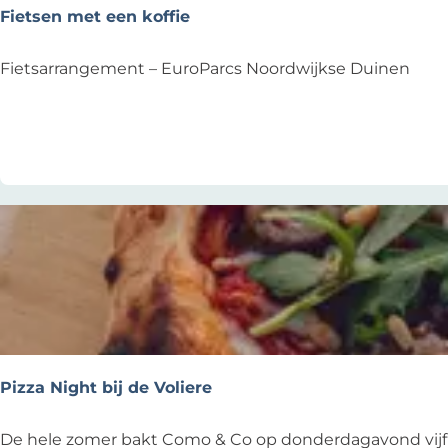
e
Fietsen met een koffie
e
l
a
l
F
Fietsarrangement – EuroParcs Noordwijkse Duinen
c
n
i
h
e
e
Voeg toe als favoriet
Voeg toe als favoriet
s
t
s
s
e
n
m
e
t
e
e
n
Pizza Night bij de Voliere
k
o
P
De hele zomer bakt Como & Co op donderdagavond vijf 