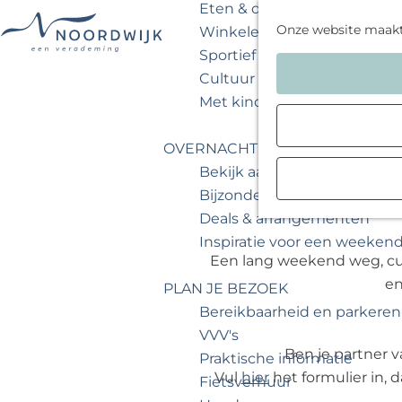
Eten & drinken
Onze website maak
Winkelen
Sportief & actief
G
Cultuur & musea
a
Met kinderen
n
a
OVERNACHTEN
a
Bekijk aanbod
r
Bijzonder overnachten
d
Deals & arrangementen
e
Inspiratie voor een weeken
h
Een lang weekend weg, culi
o
en
PLAN JE BEZOEK
m
Bereikbaarheid en parkeren
e
VVV's
p
Ben je partner 
Praktische informatie
a
Vul
hier
het formulier in, 
Fietsverhuur
g