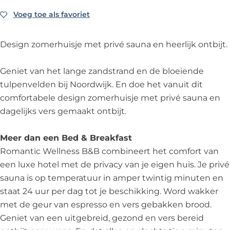
l
e
W
c
l
R
m
n
l
e
W
n
Voeg toe als favoriet
Voeg toe als favoriet
o
R
e
l
l
e
e
m
o
s
n
l
l
s
a
m
Design zomerhuisje met privé sauna en heerlijk ontbijt.
s
e
n
l
s
n
a
B
s
e
n
B
t
n
Geniet van het lange zandstrand en de bloeiende
&
s
s
e
&
i
t
tulpenvelden bij Noordwijk. En doe het vanuit dit
B
B
s
s
B
c
i
comfortabele design zomerhuisje met privé sauna en
&
B
s
W
c
dagelijks vers gemaakt ontbijt.
B
&
B
e
W
B
&
l
e
Meer dan een Bed & Breakfast
B
l
l
Romantic Wellness B&B combineert het comfort van
n
l
een luxe hotel met de privacy van je eigen huis. Je privé
e
n
sauna is op temperatuur in amper twintig minuten en
s
e
staat 24 uur per dag tot je beschikking. Word wakker
s
s
met de geur van espresso en vers gebakken brood.
B
s
Geniet van een uitgebreid, gezond en vers bereid