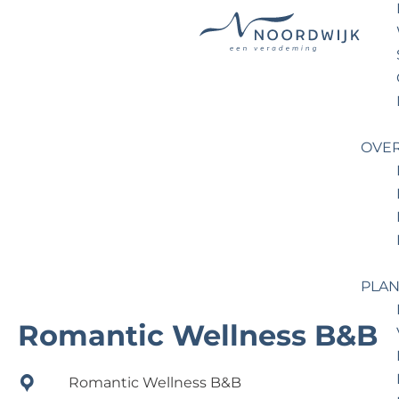
G
a
n
a
OVE
a
r
d
e
h
o
PLAN
m
e
Romantic Wellness B&B
p
a
Romantic Wellness B&B
g