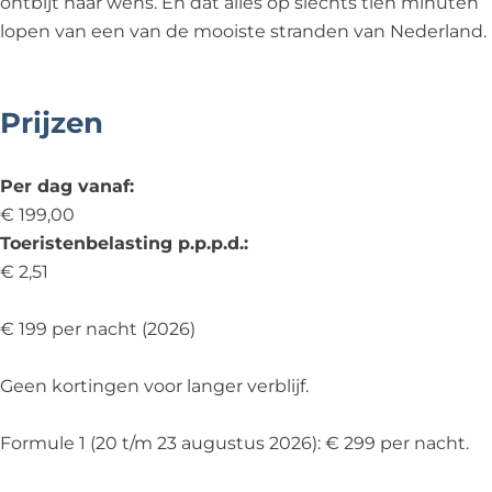
&
B
ontbijt naar wens. En dat alles op slechts tien minuten
B
&
lopen van een van de mooiste stranden van Nederland.
B
Prijzen
Per dag vanaf:
€ 199,00
Toeristenbelasting p.p.p.d.:
€ 2,51
€ 199 per nacht (2026)
Geen kortingen voor langer verblijf.
Formule 1 (20 t/m 23 augustus 2026): € 299 per nacht.