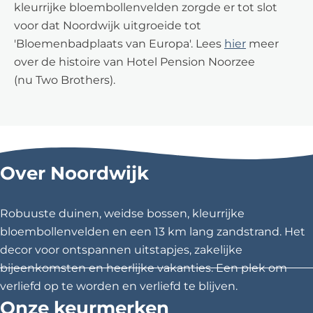
kleurrijke bloembollenvelden zorgde er tot slot
voor dat Noordwijk uitgroeide tot
'Bloemenbadplaats van Europa'. Lees
hier
meer
over de histoire van Hotel Pension Noorzee
(nu Two Brothers).
Over Noordwijk
Robuuste duinen, weidse bossen, kleurrijke
bloembollenvelden en een 13 km lang zandstrand. Het
decor voor ontspannen uitstapjes, zakelijke
bijeenkomsten en heerlijke vakanties. Een plek om
verliefd op te worden en verliefd te blijven.
Onze keurmerken