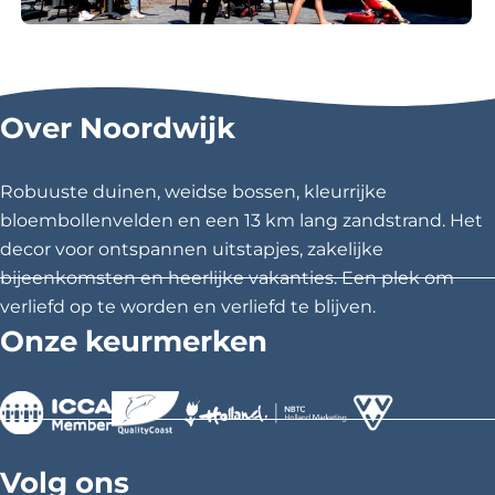
e
n
Rondom de Witte Kerk vind je het knusse
winkelcentrum van Noordwijkerhout met
een verscheidenheid aan winkels. Naast
Over Noordwijk
diverse speciaalzaken, kadowinkels en
natuurlijk ook vrolijke bloemenwinkels vindt
u ook gezellige terrasjes.
Robuuste duinen, weidse bossen, kleurrijke
bloembollenvelden en een 13 km lang zandstrand. Het
decor voor ontspannen uitstapjes, zakelijke
Meer info
bijeenkomsten en heerlijke vakanties. Een plek om
verliefd op te worden en verliefd te blijven.
Onze keurmerken
>
>
>
Volg ons