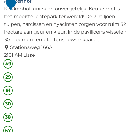
Keukenhof
1
T
p
Keukenhof, uniek en onvergetelijk! Keukenhof is
0
e
E
het mooiste lentepark ter wereld! De 7 miljoen
s
x
tulpen, narcissen en hyacinten zorgen voor ruim 32
p
p
hectare aan geur en kleur. In de paviljoens wisselen
e
e
30 bloemen- en plantenshows elkaar af.
l
r
Stationsweg 166A
d
i
2161 AM Lisse
u
e
K
49
y
n
e
n
c
29
u
N
e
k
o
A
91
e
o
m
n
30
r
s
h
d
t
o
38
w
e
f
i
r
57