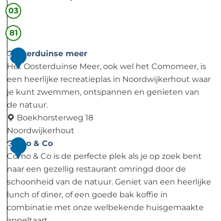
t
w
V
03
i
V
81
j
V
k
N
Oosterduinse meer
5
e
o
Het Oosterduinse Meer, ook wel het Comomeer, is
r
o
een heerlijke recreatieplas in Noordwijkerhout waar
h
r
je kunt zwemmen, ontspannen en genieten van
o
d
de natuur.
u
w
Boekhorsterweg 18
t
i
Noordwijkerhout
C
j
O
Como & Co
6
e
k
o
Como & Co is de perfecte plek als je op zoek bent
n
e
s
naar een gezellig restaurant omringd door de
t
r
t
schoonheid van de natuur. Geniet van een heerlijke
r
h
e
lunch of diner, of een goede bak koffie in
u
o
r
combinatie met onze welbekende huisgemaakte
m
u
d
appeltaart.