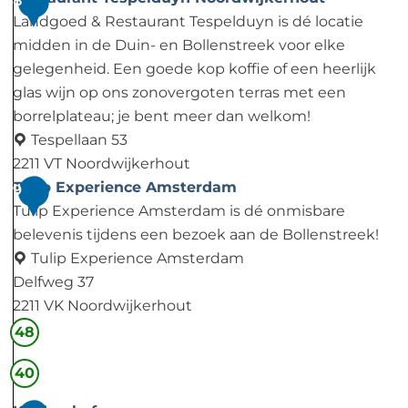
8
è
Landgoed & Restaurant Tespelduyn is dé locatie
r
midden in de Duin- en Bollenstreek voor elke
e
gelegenheid. Een goede kop koffie of een heerlijk
glas wijn op ons zonovergoten terras met een
borrelplateau; je bent meer dan welkom!
Tespellaan 53
2211 VT Noordwijkerhout
R
Tulip Experience Amsterdam
9
e
Tulip Experience Amsterdam is dé onmisbare
s
belevenis tijdens een bezoek aan de Bollenstreek!
t
Tulip Experience Amsterdam
a
Delfweg 37
u
2211 VK Noordwijkerhout
r
T
48
a
u
40
n
l
t
i