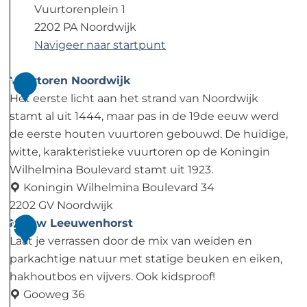
Vuurtorenplein 1
2202 PA Noordwijk
Navigeer naar startpunt
Vuurtoren Noordwijk
1
Het eerste licht aan het strand van Noordwijk
stamt al uit 1444, maar pas in de 19de eeuw werd
de eerste houten vuurtoren gebouwd. De huidige,
witte, karakteristieke vuurtoren op de Koningin
Wilhelmina Boulevard stamt uit 1923.
Koningin Wilhelmina Boulevard 34
2202 GV Noordwijk
V
Nieuw Leeuwenhorst
2
u
Laat je verrassen door de mix van weiden en
u
parkachtige natuur met statige beuken en eiken,
r
hakhoutbos en vijvers. Ook kidsproof!
t
Gooweg 36