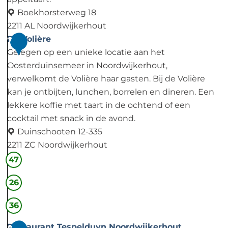
t
u
Boekhorsterweg 18
i
2211 AL Noordwijkerhout
n
C
De Volière
7
s
o
Gelegen op een unieke locatie aan het
e
m
Oosterduinsemeer in Noordwijkerhout,
m
o
verwelkomt de Volière haar gasten. Bij de Volière
e
&
kan je ontbijten, lunchen, borrelen en dineren. Een
e
C
lekkere koffie met taart in de ochtend of een
r
o
cocktail met snack in de avond.
Duinschooten 12-335
2211 ZC Noordwijkerhout
D
47
e
26
V
o
36
l
i
Restaurant Tespelduyn Noordwijkerhout