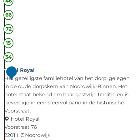
46
e
r
66
i
72
j
15
34
Hotel Royal
1
Het gezelligste familiehotel van het dorp, gelegen
2
in de oude dorpskern van Noordwijk-Binnen. Het
hotel staat bekend om haar gastvrije traditie en is
gevestigd in een sfeervol pand in de historische
Voorstraat.
Hotel Royal
Voorstraat 76
2201 HZ Noordwijk