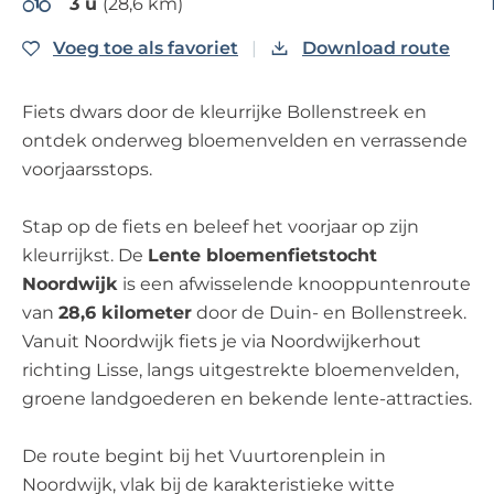
3 u
(28,6 km)
e
Voeg toe als favoriet
Voeg toe als favoriet
Download route
Fiets dwars door de kleurrijke Bollenstreek en
ontdek onderweg bloemenvelden en verrassende
voorjaarsstops.
Stap op de fiets en beleef het voorjaar op zijn
kleurrijkst. De
Lente bloemenfietstocht
Noordwijk
is een afwisselende knooppuntenroute
van
28,6 kilometer
door de Duin- en Bollenstreek.
Vanuit Noordwijk fiets je via Noordwijkerhout
richting Lisse, langs uitgestrekte bloemenvelden,
groene landgoederen en bekende lente-attracties.
De route begint bij het Vuurtorenplein in
Noordwijk, vlak bij de karakteristieke witte