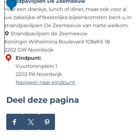
u
n
B
Strandpaviljoen De Zeemeeuw
1
s
d
e
Voor een drankje, lunch of diner, maar ook voor al
7
e
e
a
uw zakelijke of feestelijke bijeenkomsten bent u in
r
c
strandpaviljoen De Zeemeeuw van harte welkom.
B
h
Strandpaviljoen de Zeemeeuw
e
c
Koningin Wilhelmina Boulevard 108afrit 18
a
l
2202 GW Noordwijk
c
u
S
Eindpunt:
h
b
t
Vuurtorenplein 1
C
O
r
2202 PA Noordwijk
l
.
a
Navigeer naar eindpunt
u
n
Deel deze pagina
b
d
p
a
v
D
D
D
i
e
e
e
l