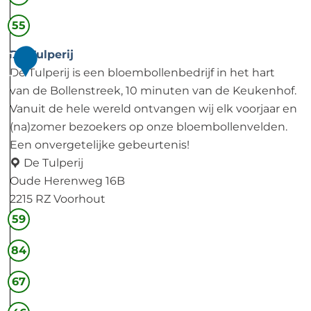
j
d
k
a
55
e
m
De Tulperij
1
r
De Tulperij is een bloembollenbedrijf in het hart
1
h
van de Bollenstreek, 10 minuten van de Keukenhof.
o
Vanuit de hele wereld ontvangen wij elk voorjaar en
u
(na)zomer bezoekers op onze bloembollenvelden.
t
Een onvergetelijke gebeurtenis!
De Tulperij
Oude Herenweg 16B
2215 RZ Voorhout
D
59
e
84
T
u
67
l
p