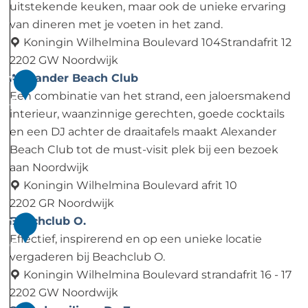
f
uitstekende keuken, maar ook de unieke ervaring
l
van dineren met je voeten in het zand.
o
Koningin Wilhelmina Boulevard 104Strandafrit 12
k
2202 GW Noordwijk
a
N
Alexander Beach Club
1
a
o
Een combinatie van het strand, een jaloersmakend
5
l
m
interieur, waanzinnige gerechten, goede cocktails
a
en een DJ achter de draaitafels maakt Alexander
d
Beach Club tot de must-visit plek bij een bezoek
e
aan Noordwijk
B
Koningin Wilhelmina Boulevard afrit 10
e
2202 GR Noordwijk
a
A
Beachclub O.
1
c
l
Effectief, inspirerend en op een unieke locatie
6
h
e
vergaderen bij Beachclub O.
H
x
Koningin Wilhelmina Boulevard strandafrit 16 - 17
o
a
2202 GW Noordwijk