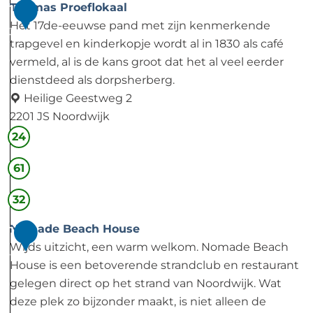
H
Thomas Proeflokaal
1
o
Het 17de-eeuwse pand met zijn kenmerkende
3
t
trapgevel en kinderkopje wordt al in 1830 als café
e
vermeld, al is de kans groot dat het al veel eerder
l
dienstdeed als dorpsherberg.
R
Heilige Geestweg 2
o
2201 JS Noordwijk
y
T
24
a
h
61
l
o
m
32
a
s
Nomade Beach House
1
P
Wijds uitzicht, een warm welkom. Nomade Beach
4
r
House is een betoverende strandclub en restaurant
o
gelegen direct op het strand van Noordwijk. Wat
e
deze plek zo bijzonder maakt, is niet alleen de