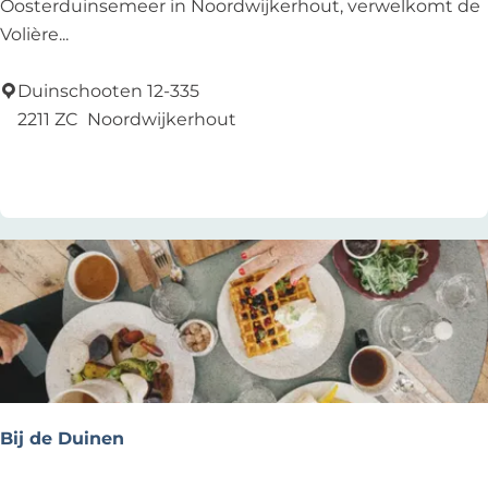
e
Oosterduinsemeer in Noordwijkerhout, verwelkomt de
n
V
Volière...
d
o
t
l
Duinschooten 12-335
i
2211 ZC
Noordwijkerhout
è
Voeg toe als favoriet
Voeg toe als favoriet
r
e
Bij de Duinen