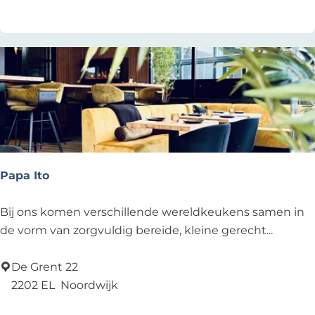
v
a
n
N
o
o
r
t
w
y
Papa Ito
c
k
P
Bij ons komen verschillende wereldkeukens samen in
a
de vorm van zorgvuldig bereide, kleine gerecht...
p
a
De Grent 22
I
2202 EL
Noordwijk
t
Voeg toe als favoriet
Voeg toe als favoriet