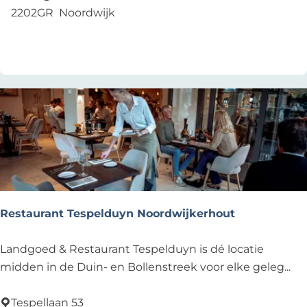
a
2202GR
Noordwijk
u
Voeg toe als favoriet
Voeg toe als favoriet
r
a
n
t
d
e
B
l
a
u
Restaurant Tespelduyn Noordwijkerhout
w
e
R
Landgoed & Restaurant Tespelduyn is dé locatie
G
e
midden in de Duin- en Bollenstreek voor elke geleg...
a
s
n
t
Tespellaan 53