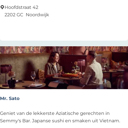
s
Hoofdstraat 42
s
2202 GC
Noordwijk
o
Voeg toe als favoriet
Voeg toe als favoriet
N
o
o
r
d
w
i
j
k
Mr. Sato
M
Geniet van de lekkerste Aziatische gerechten in
r
Semmy's Bar. Japanse sushi en smaken uit Vietnam.
.