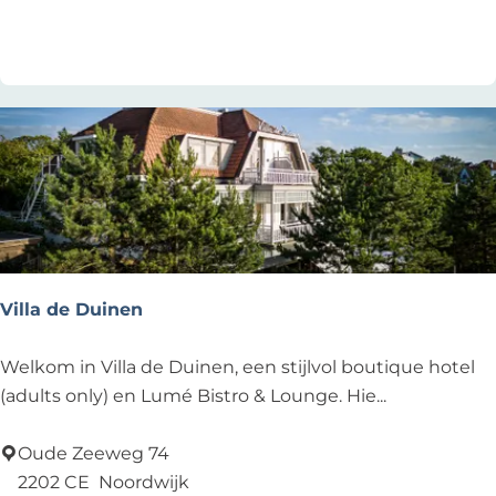
p
Voeg toe als favoriet
Voeg toe als favoriet
a
v
i
l
j
o
e
n
D
e
Villa de Duinen
Z
e
V
Welkom in Villa de Duinen, een stijlvol boutique hotel
e
i
(adults only) en Lumé Bistro & Lounge. Hie...
m
l
e
l
Oude Zeeweg 74
e
a
2202 CE
Noordwijk