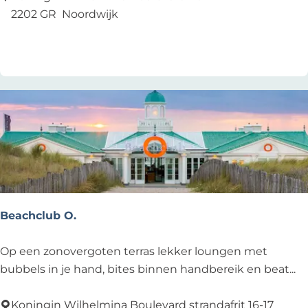
o
m
2202 GR
Noordwijk
o
Voeg toe als favoriet
Voeg toe als favoriet
r
d
w
i
j
k
e
r
h
o
Beachclub O.
u
t
B
Op een zonovergoten terras lekker loungen met
e
bubbels in je hand, bites binnen handbereik en beat...
a
c
Koningin Wilhelmina Boulevard strandafrit 16-17