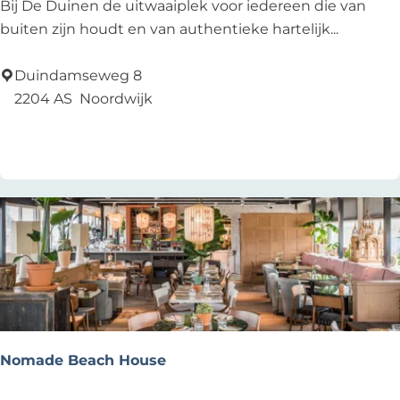
B
Bij De Duinen de uitwaaiplek voor iedereen die van
i
buiten zijn houdt en van authentieke hartelijk...
j
d
Duindamseweg 8
e
2204 AS
Noordwijk
D
Voeg toe als favoriet
Voeg toe als favoriet
u
i
n
e
n
Nomade Beach House