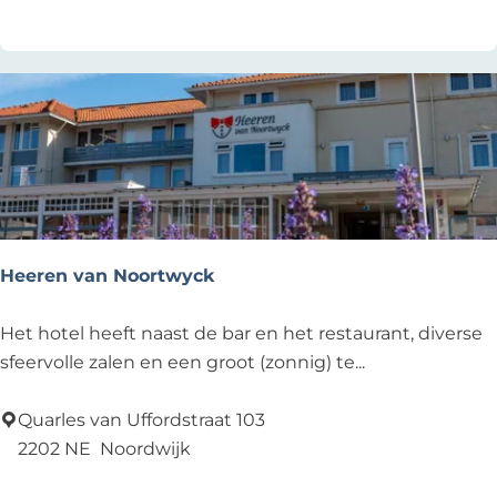
p
e
n
i
n
g
e
n
L
o
Heeren van Noortwyck
u
n
H
Het hotel heeft naast de bar en het restaurant, diverse
g
e
sfeervolle zalen en een groot (zonnig) te...
e
e
r
Quarles van Uffordstraat 103
e
2202 NE
Noordwijk
n
Voeg toe als favoriet
Voeg toe als favoriet