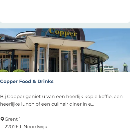
u
d
Voeg toe als favoriet
Voeg toe als favoriet
w
e
D
u
i
n
e
n
Copper Food & Drinks
C
Bij Copper geniet u van een heerlijk kopje koffie, een
o
heerlijke lunch of een culinair diner in e...
p
p
Grent 1
e
2202EJ
Noordwijk