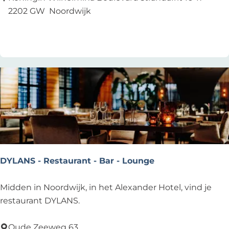
h
2202 GW
Noordwijk
c
Voeg toe als favoriet
Voeg toe als favoriet
l
u
b
O
.
DYLANS - Restaurant - Bar - Lounge
D
Midden in Noordwijk, in het Alexander Hotel, vind je
Y
restaurant DYLANS.
L
A
Oude Zeeweg 63