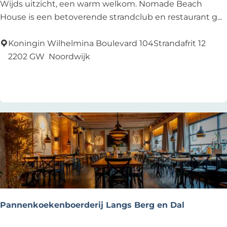
N
Wijds uitzicht, een warm welkom. Nomade Beach
o
House is een betoverende strandclub en restaurant g...
m
a
Koningin Wilhelmina Boulevard 104Strandafrit 12
d
2202 GW
Noordwijk
e
Voeg toe als favoriet
Voeg toe als favoriet
B
e
a
c
h
H
o
u
s
e
Pannenkoekenboerderij Langs Berg en Dal