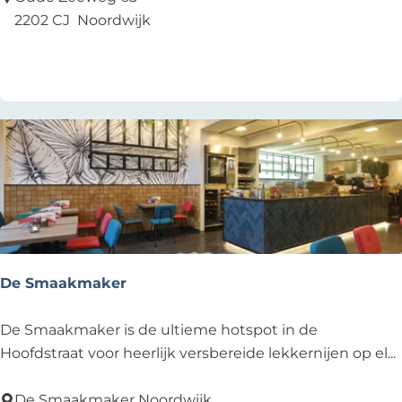
N
2202 CJ
Noordwijk
S
Voeg toe als favoriet
Voeg toe als favoriet
-
R
e
s
t
a
u
r
a
n
De Smaakmaker
t
-
D
De Smaakmaker is de ultieme hotspot in de
B
e
Hoofdstraat voor heerlijk versbereide lekkernijen op el...
a
S
r
m
De Smaakmaker Noordwijk