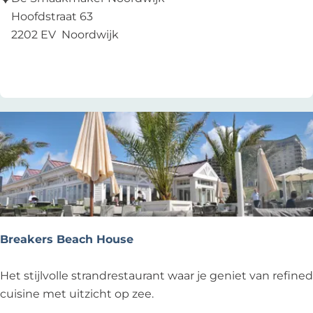
-
a
Hoofdstraat 63
L
a
2202 EV
Noordwijk
o
k
Voeg toe als favoriet
Voeg toe als favoriet
u
m
n
a
g
k
e
e
r
Breakers Beach House
B
Het stijlvolle strandrestaurant waar je geniet van refined
r
cuisine met uitzicht op zee.
e