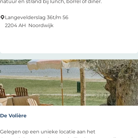
t
natuur en strand bij lunch, borrel of diner.
r
a
Langevelderslag 36t/m 56
n
2204 AH
Noordwijk
d
Voeg toe als favoriet
Voeg toe als favoriet
p
l
a
a
t
s
N
e
d
e
De Volière
r
z
D
Gelegen op een unieke locatie aan het
a