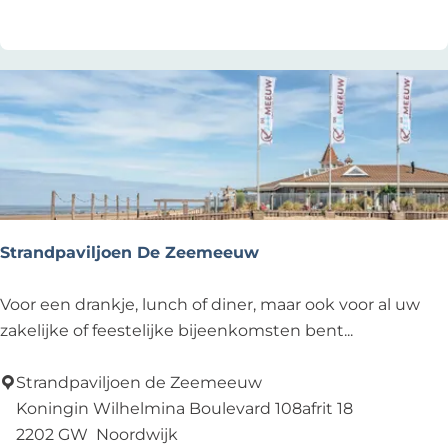
k
I
t
e
a
t
i
s
l
A
C
n
l
d
u
e
b
r
s
Strandpaviljoen De Zeemeeuw
S
Voor een drankje, lunch of diner, maar ook voor al uw
t
zakelijke of feestelijke bijeenkomsten bent...
r
a
Strandpaviljoen de Zeemeeuw
n
Koningin Wilhelmina Boulevard 108afrit 18
d
2202 GW
Noordwijk