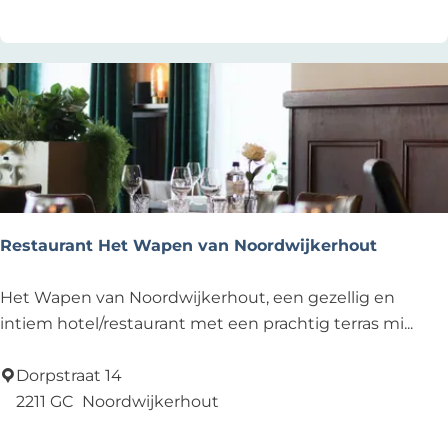
H
o
l
l
a
n
d
Restaurant Het Wapen van Noordwijkerhout
R
Het Wapen van Noordwijkerhout, een gezellig en
e
intiem hotel/restaurant met een prachtig terras mi...
s
t
Dorpstraat 14
a
2211 GC
Noordwijkerhout
u
Voeg toe als favoriet
Voeg toe als favoriet