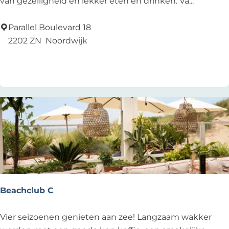
e
van gezelligheid en lekker eten en drinken. Va...
L
a
Parallel Boulevard 18
m
2202 ZN
Noordwijk
m
Voeg toe als favoriet
Voeg toe als favoriet
e
G
o
e
d
z
a
k
Beachclub C
B
Vier seizoenen genieten aan zee! Langzaam wakker