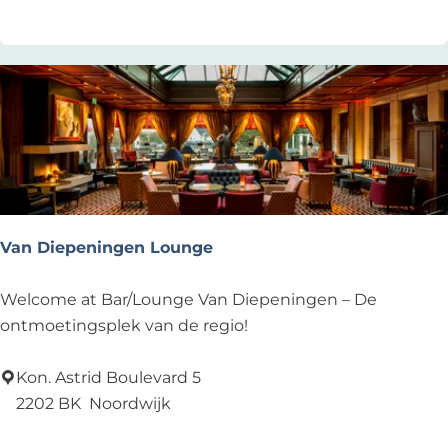
a
r
f
d
o
w
o
i
d
j
R
k
e
e
s
r
t
h
a
Van Diepeningen Lounge
o
u
u
r
V
Welcome at Bar/Lounge Van Diepeningen – De
t
a
a
ontmoetingsplek van de regio!
n
n
t
D
Kon. Astrid Boulevard 5
i
2202 BK
Noordwijk
e
Voeg toe als favoriet
Voeg toe als favoriet