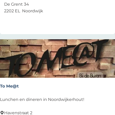
a
De Grent 34
u
2202 EL
Noordwijk
r
Voeg toe als favoriet
Voeg toe als favoriet
a
n
t
-
C
a
f
é
O
p
To Me@t
e
n
T
Lunchen en dineren in Noordwijkerhout!
D
o
o
M
Havenstraat 2