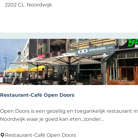
u
2202 CL
Noordwijk
r
Voeg toe als favoriet
Voeg toe als favoriet
a
n
t
V
l
o
e
d
Restaurant-Café Open Doors
R
Open Doors is een gezellig en toegankelijk restaurant in
e
Noordwijk waar je goed kan eten, zonder...
s
t
Restaurant-Café Open Doors