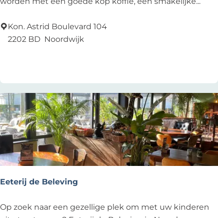
e
worden met een goede kop koffie, een smakelijke...
a
c
Kon. Astrid Boulevard 104
h
2202 BD
Noordwijk
c
Voeg toe als favoriet
Voeg toe als favoriet
l
u
b
C
Eeterij de Beleving
E
Op zoek naar een gezellige plek om met uw kinderen