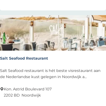
r
a
n
t
H
e
t
W
a
p
Salt Seafood Restaurant
e
n
S
Salt Seafood restaurant is hét beste visrestaurant aan
v
a
de Nederlandse kust gelegen in Noordwijk a...
a
l
n
t
Kon. Astrid Boulevard 107
N
S
2202 BD
Noordwijk
o
e
Voeg toe als favoriet
Voeg toe als favoriet
o