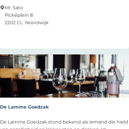
S
Mr. Sato
a
Picképlein 8
t
2202 CL
Noordwijk
o
Voeg toe als favoriet
Voeg toe als favoriet
De Lamme Goedzak
D
De Lamme Goedzak stond bekend als iemand die hield