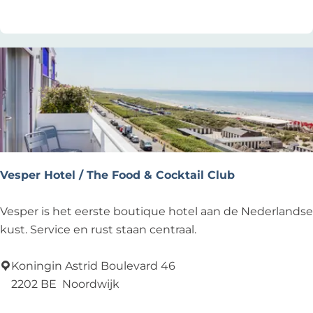
o
Vesper Hotel / The Food & Cocktail Club
V
Vesper is het eerste boutique hotel aan de Nederlandse
e
kust. Service en rust staan centraal.
s
p
Koningin Astrid Boulevard 46
e
2202 BE
Noordwijk
r
Voeg toe als favoriet
Voeg toe als favoriet