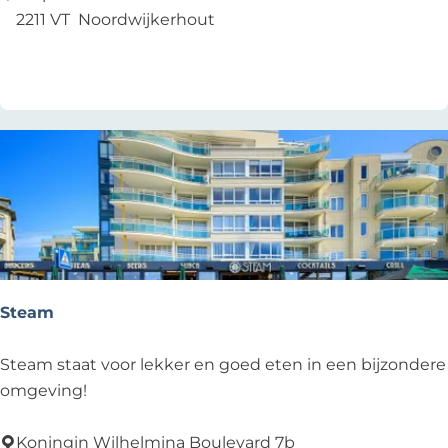
s
a
2211 VT
Noordwijkerhout
u
Voeg toe als favoriet
Voeg toe als favoriet
r
a
n
t
T
e
s
p
e
l
Steam
d
u
S
Steam staat voor lekker en goed eten in een bijzondere
y
t
omgeving!
n
e
N
a
Koningin Wilhelmina Boulevard 7b