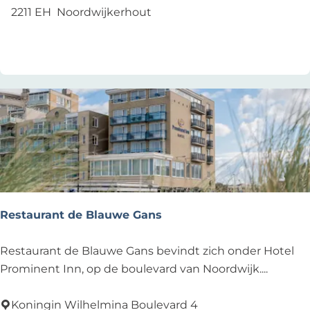
o
e
2211 EH
Noordwijkerhout
r
@
Voeg toe als favoriet
Voeg toe als favoriet
s
t
Restaurant de Blauwe Gans
R
Restaurant de Blauwe Gans bevindt zich onder Hotel
e
Prominent Inn, op de boulevard van Noordwijk....
s
t
Koningin Wilhelmina Boulevard 4