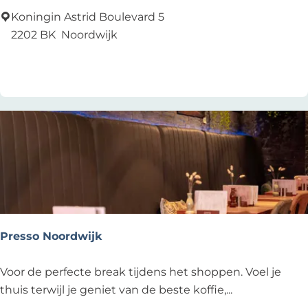
a
Koningin Astrid Boulevard 5
k
2202 BK
Noordwijk
e
Voeg toe als favoriet
Voeg toe als favoriet
r
s
B
e
a
c
h
H
o
u
Presso Noordwijk
s
e
P
Voor de perfecte break tijdens het shoppen. Voel je
r
thuis terwijl je geniet van de beste koffie,...
e