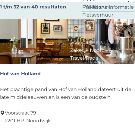
t
?
e
S
1 t/m 32 van 40 resultaten
Praktische informatie
t
z
o
Fietsverhuur
e
o
r
Honden
e
e
t
r
k
e
o
j
Voor partners
e
p
e
Zakelijk Noordwijk
r
:
Travel Trade
o
p
Hof van Holland
:
H
Het prachtige pand van Hof van Holland dateert uit de
o
late middeleeuwen en is een van de oudste h...
f
v
Voorstraat 79
a
2201 HP
Noordwijk
n
Voeg toe als favoriet
Voeg toe als favoriet