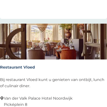
r
Voeg toe als favoriet
Voeg toe als favoriet
F
o
o
d
&
D
r
i
n
k
Restaurant Vloed
s
R
Bij restaurant Vloed kunt u genieten van ontbijt, lunch
e
of culinair diner.
s
t
Van der Valk Palace Hotel Noordwijk
a
Picképlein 8