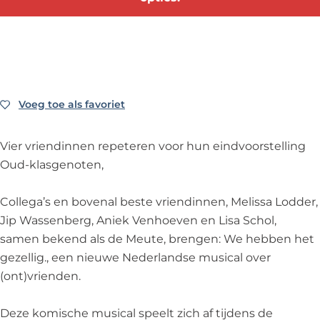
h
W
-
e
h
e
e
W
-
e
b
h
e
W
b
b
e
h
e
b
e
b
e
h
e
n
b
b
e
n
Voeg toe als favoriet
Voeg toe als favoriet
h
e
b
b
h
e
n
e
b
e
Vier vriendinnen repeteren voor hun eindvoorstelling
t
h
n
e
t
Oud-klasgenoten,
G
e
h
n
G
e
t
e
h
e
Collega’s en bovenal beste vriendinnen, Melissa Lodder,
z
G
t
e
z
Jip Wassenberg, Aniek Venhoeven en Lisa Schol,
e
e
G
t
e
samen bekend als de Meute, brengen: We hebben het
l
z
e
G
l
gezellig., een nieuwe Nederlandse musical over
l
e
z
e
l
(ont)vrienden.
i
l
e
z
i
g
l
l
e
g
Deze komische musical speelt zich af tijdens de