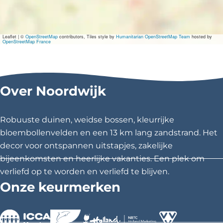
h
e
b
b
Leaflet
|
©
OpenStreetMap
contributors, Tiles style by
Humanitarian OpenStreetMap Team
hosted by
e
OpenStreetMap France
n
h
e
t
G
Over Noordwijk
e
z
e
Robuuste duinen, weidse bossen, kleurrijke
l
l
bloembollenvelden en een 13 km lang zandstrand. Het
i
decor voor ontspannen uitstapjes, zakelijke
g
bijeenkomsten en heerlijke vakanties. Een plek om
verliefd op te worden en verliefd te blijven.
Onze keurmerken