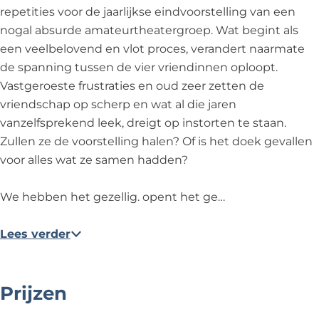
i
l
l
repetities voor de jaarlijkse eindvoorstelling van een
g
i
l
nogal absurde amateurtheatergroep. Wat begint als
g
i
een veelbelovend en vlot proces, verandert naarmate
g
de spanning tussen de vier vriendinnen oploopt.
Vastgeroeste frustraties en oud zeer zetten de
vriendschap op scherp en wat al die jaren
vanzelfsprekend leek, dreigt op instorten te staan.
Zullen ze de voorstelling halen? Of is het doek gevallen
voor alles wat ze samen hadden?
We hebben het gezellig. opent het ge…
Lees verder
Prijzen