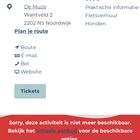
?
e
De Muze
Praktische informatie
Wantveld 2
Fietsverhuur
2202 NS Noordwijk
Honden
n
Plan je route
a
Voor partners
n
a
Route
Zakelijk Noordwijk
a
n
r
E-mail
Travel Trade
D
a
a
D
Bel
e
r
a
v
e
Website
M
D
r
a
M
e
e
D
n
e
Tickets
u
M
e
D
u
t
e
M
e
t
e
u
e
M
e
-
t
u
e
-
Sorry, deze activiteit is niet meer beschikbaar.
W
e
t
u
W
Bekijk het
actuele aanbod
voor de beschikbare
e
-
e
t
e
opties.