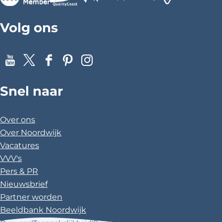
>
>
>
Volg ons
Y
X
F
P
I
o
a
i
n
Snel naar
u
c
n
s
T
e
t
t
u
b
e
a
Over ons
b
o
r
g
Over Noordwijk
e
o
e
r
Vacatures
k
s
a
VVV's
t
m
Pers & PR
Nieuwsbrief
Partner worden
Beeldbank Noordwijk